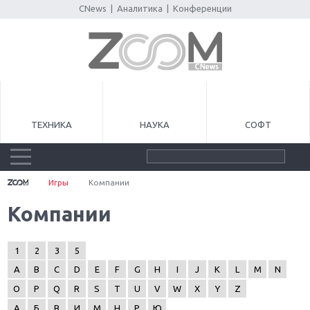
CNews
|
Аналитика
|
Конференции
ТЕХНИКА
НАУКА
СОФТ
Игры
Компании
Компании
1
2
3
5
A
B
C
D
E
F
G
H
I
J
K
L
M
N
O
P
Q
R
S
T
U
V
W
X
Y
Z
А
Б
В
И
М
Н
Р
Ю