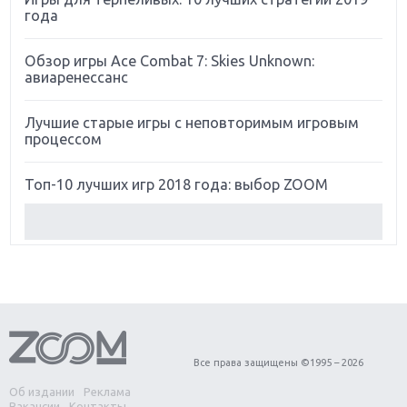
года
Обзор игры Ace Combat 7: Skies Unknown:
авиаренессанс
Лучшие старые игры с неповторимым игровым
процессом
Топ-10 лучших игр 2018 года: выбор ZOOM
Обзор Red Dead Redemption 2: действительно
игра года?
Первый в России обзор игры Starlink: Battle For
Atlas
Обзор игры Forza Horizon 4: вершина эволюции
Все права защищены ©1995 – 2026
Об издании
Реклама
Две важных новинки для консолей: Spider-Man и
Вакансии
Контакты