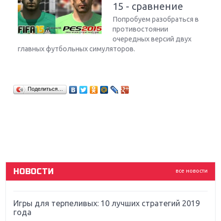
15 - сравнение
Попробуем разобраться в
противостоянии
очередных версий двух
главных футбольных симуляторов.
Крупнейшие релизы мая: Nintendo, Microsoft и
Поделиться…
Sony
Новинки для Nintendo Switch: Labo, South Park и
ремастер Dark Souls
God Of War: тотальный перезапуск серии
НОВОСТИ
все новости
Far Cry 5: хвалить нельзя ругать
Игры для терпеливых: 10 лучших стратегий 2019
года