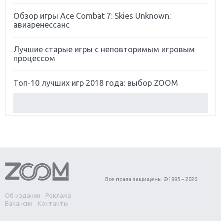
Обзор игры Ace Combat 7: Skies Unknown:
авиаренессанс
Лучшие старые игры с неповторимым игровым
процессом
Топ-10 лучших игр 2018 года: выбор ZOOM
Обзор Red Dead Redemption 2: действительно
игра года?
Первый в России обзор игры Starlink: Battle For
Atlas
Обзор игры Forza Horizon 4: вершина эволюции
Все права защищены ©1995 – 2026
Об издании
Реклама
Две важных новинки для консолей: Spider-Man и
Вакансии
Контакты
Divinity Original Sin 2