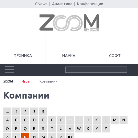
CNews
|
Аналитика
|
Конференции
ТЕХНИКА
НАУКА
СОФТ
Игры
Компании
Компании
...
1
2
3
5
A
B
C
D
E
F
G
H
I
J
K
L
M
N
O
P
Q
R
S
T
U
V
W
X
Y
Z
А
Б
В
И
М
Н
Р
Ю