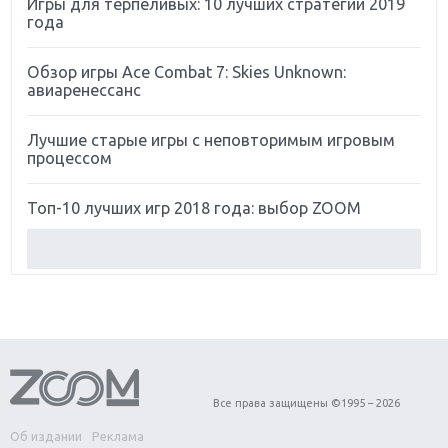
Игры для терпеливых: 10 лучших стратегий 2019
года
Обзор игры Ace Combat 7: Skies Unknown:
авиаренессанс
Лучшие старые игры с неповторимым игровым
процессом
Топ-10 лучших игр 2018 года: выбор ZOOM
Обзор Red Dead Redemption 2: действительно
игра года?
Первый в России обзор игры Starlink: Battle For
Atlas
Обзор игры Forza Horizon 4: вершина эволюции
Все права защищены ©1995 – 2026
Об издании
Реклама
Две важных новинки для консолей: Spider-Man и