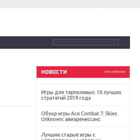
Крупнейшие релизы мая: Nintendo,
Microsoft и Sony
Новинки для Nintendo Switch:
Labo, South Park и ремастер Dark
Souls
God Of War: тотальный
перезапуск серии
НОВОСТИ
все новости
Far Cry 5: хвалить нельзя ругать
Игры для терпеливых: 10 лучших
стратегий 2019 года
Обзор игры Ace Combat 7: Skies
Unknown: авиаренессанс
Лучшие старые игры с