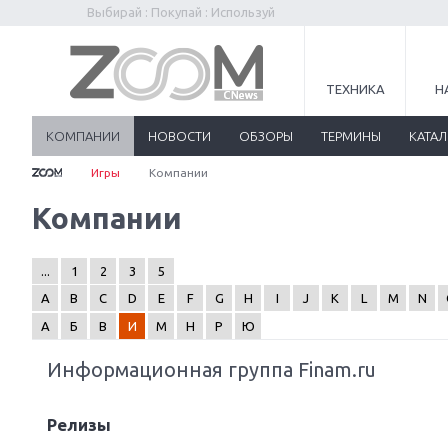
Выбирай : Покупай : Используй
ТЕХНИКА
Н
КОМПАНИИ
НОВОСТИ
ОБЗОРЫ
ТЕРМИНЫ
КАТА
Игры
Компании
Компании
...
1
2
3
5
A
B
C
D
E
F
G
H
I
J
K
L
M
N
А
Б
В
И
М
Н
Р
Ю
Информационная группа Finam.ru
Релизы