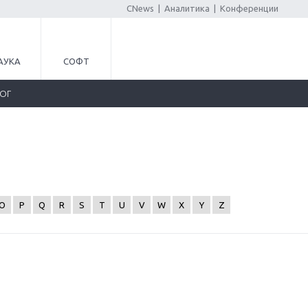
CNews
|
Аналитика
|
Конференции
АУКА
СОФТ
ЛОГ
O
P
Q
R
S
T
U
V
W
X
Y
Z