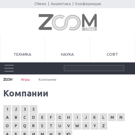
CNews
|
Аналитика
|
Конференции
ТЕХНИКА
НАУКА
СОФТ
Игры
Компании
Компании
1
2
3
5
A
B
C
D
E
F
G
H
I
J
K
L
M
N
O
P
Q
R
S
T
U
V
W
X
Y
Z
А
Б
В
И
М
Н
Р
Ю