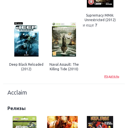
Supremacy MMA:
Unrestricted (2012)
и еще
7
Deep Black Reloaded
Naval Assault: The
(2012)
Killing Tide (2010)
Издатель
Acclaim
Релизы