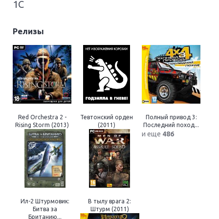
1С
Релизы
Red Orchestra 2 -
Тевтонский орден
Полный привод 3:
Rising Storm (2013)
(2011)
Последний поход...
и еще
486
Ил-2 Штурмовик:
В тылу врага 2:
Битва за
Штурм (2011)
Британию...