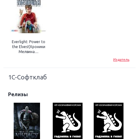
Everlight: Power to
the Elves!(Хроники
Мелвина....
Издатель
1C-Софтклаб
Релизы