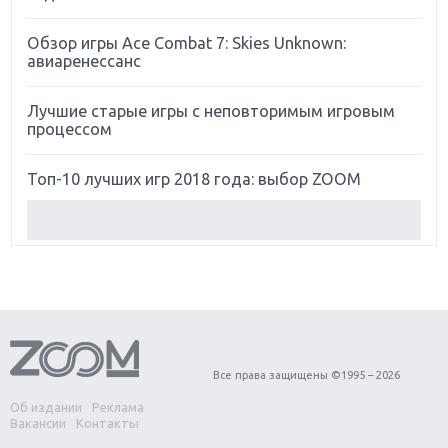
Обзор игры Ace Combat 7: Skies Unknown:
авиаренессанс
Лучшие старые игры с неповторимым игровым
процессом
Топ-10 лучших игр 2018 года: выбор ZOOM
Обзор Red Dead Redemption 2: действительно
игра года?
Первый в России обзор игры Starlink: Battle For
Atlas
Обзор игры Forza Horizon 4: вершина эволюции
Все права защищены ©1995 – 2026
Об издании
Реклама
Две важных новинки для консолей: Spider-Man и
Вакансии
Контакты
Divinity Original Sin 2