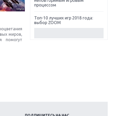
неповторимым игровым
процессом
Топ-10 лучших игр 2018 года:
выбор ZOOM
роцветания
вых миров,
Обзор Red Dead Redemption 2:
я помогут
действительно игра года?
Первый в России обзор игры
Starlink: Battle For Atlas
Обзор игры Forza Horizon 4:
вершина эволюции
Две важных новинки для
консолей: Spider-Man и Divinity
Original Sin 2
Три крупных релиза для
гибридной консоли Switch
ПОДПИШИТЕСЬ НА НАС