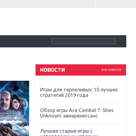
Крупнейшие релизы мая: Nintendo,
Microsoft и Sony
Новинки для Nintendo Switch:
Labo, South Park и ремастер Dark
Souls
God Of War: тотальный
перезапуск серии
НОВОСТИ
все новости
Far Cry 5: хвалить нельзя ругать
Игры для терпеливых: 10 лучших
стратегий 2019 года
Обзор игры Ace Combat 7: Skies
Unknown: авиаренессанс
Лучшие старые игры с