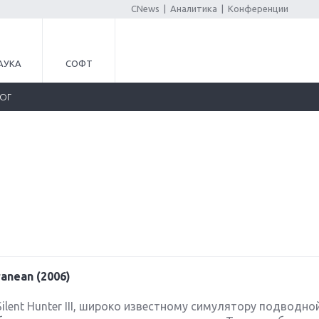
CNews
|
Аналитика
|
Конференции
АУКА
СОФТ
ЛОГ
ranean (2006)
lent Hunter III, широко известному симулятору подводной