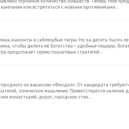
бавлено огромное количество новшеств. Теперь тебе пре
кампании или встретиться с новыми противниками...
лишь мамонты и саблезубые тигры. Но за десять тысяч л
ена, чтобы делить её богатства – удобные пещеры, бога
гра продолжает серию пошаговых стратегий...
городного на вакансию «Феодал». От кандидата требуютс
ратегий, логическое мышление. Приветствуется наличие д
очки монастырей, дорог, городских стен....