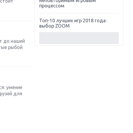
неповторимым игровым
дстоит
процессом
Топ-10 лучших игр 2018 года:
выбор ZOOM
Обзор Red Dead Redemption 2:
ет до нашей
действительно игра года?
тые рыбой
Первый в России обзор игры
Starlink: Battle For Atlas
Обзор игры Forza Horizon 4:
вершина эволюции
я: умение
рузей для
Две важных новинки для
консолей: Spider-Man и Divinity
Original Sin 2
Три крупных релиза для
гибридной консоли Switch