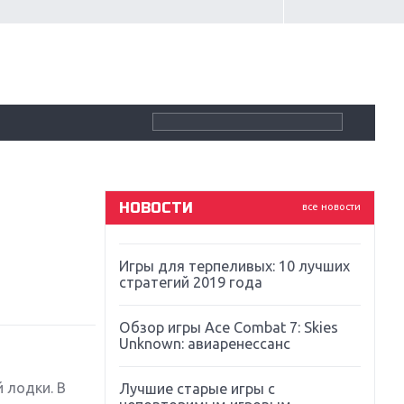
Крупнейшие релизы мая: Nintendo,
Microsoft и Sony
Новинки для Nintendo Switch:
Labo, South Park и ремастер Dark
Souls
God Of War: тотальный
перезапуск серии
НОВОСТИ
все новости
Far Cry 5: хвалить нельзя ругать
Игры для терпеливых: 10 лучших
стратегий 2019 года
Обзор игры Ace Combat 7: Skies
Unknown: авиаренессанс
 лодки. В
Лучшие старые игры с