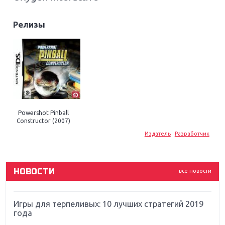
Релизы
Крупнейшие релизы мая: Nintendo, Microsoft и
Sony
Powershot Pinball
Новинки для Nintendo Switch: Labo, South Park и
Constructor (2007)
ремастер Dark Souls
Издатель
Разработчик
God Of War: тотальный перезапуск серии
НОВОСТИ
все новости
Far Cry 5: хвалить нельзя ругать
Игры для терпеливых: 10 лучших стратегий 2019
года