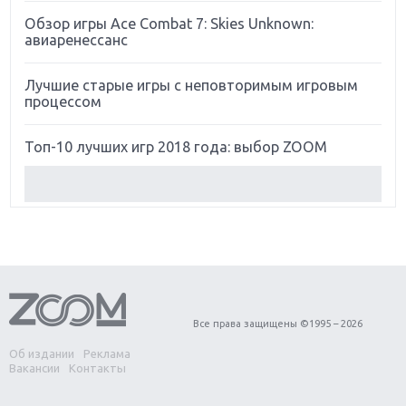
Обзор игры Ace Combat 7: Skies Unknown:
авиаренессанс
Лучшие старые игры с неповторимым игровым
процессом
Топ-10 лучших игр 2018 года: выбор ZOOM
Обзор Red Dead Redemption 2: действительно
игра года?
Первый в России обзор игры Starlink: Battle For
Atlas
Обзор игры Forza Horizon 4: вершина эволюции
Все права защищены ©1995 – 2026
Об издании
Реклама
Две важных новинки для консолей: Spider-Man и
Вакансии
Контакты
Divinity Original Sin 2