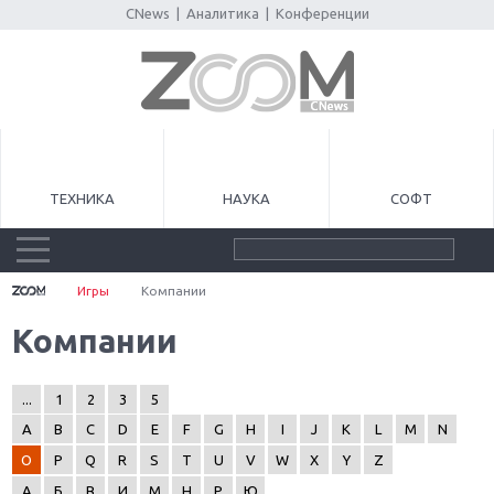
CNews
|
Аналитика
|
Конференции
ТЕХНИКА
НАУКА
СОФТ
Игры
Компании
Компании
...
1
2
3
5
A
B
C
D
E
F
G
H
I
J
K
L
M
N
O
P
Q
R
S
T
U
V
W
X
Y
Z
А
Б
В
И
М
Н
Р
Ю