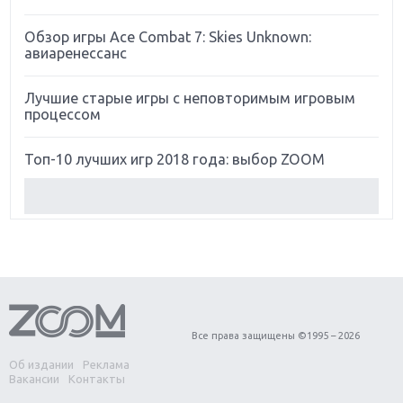
Обзор игры Ace Combat 7: Skies Unknown:
авиаренессанс
Лучшие старые игры с неповторимым игровым
процессом
Топ-10 лучших игр 2018 года: выбор ZOOM
Обзор Red Dead Redemption 2: действительно
игра года?
Первый в России обзор игры Starlink: Battle For
Atlas
Обзор игры Forza Horizon 4: вершина эволюции
Все права защищены ©1995 – 2026
Об издании
Реклама
Две важных новинки для консолей: Spider-Man и
Вакансии
Контакты
Divinity Original Sin 2