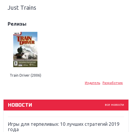
Just Trains
Релизы
Крупнейшие релизы мая: Nintendo, Microsoft и
Sony
Новинки для Nintendo Switch: Labo, South Park и
Train Driver (2006)
ремастер Dark Souls
Издатель
Разработчик
God Of War: тотальный перезапуск серии
НОВОСТИ
все новости
Far Cry 5: хвалить нельзя ругать
Игры для терпеливых: 10 лучших стратегий 2019
года