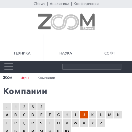
CNews
|
Аналитика
|
Конференции
ТЕХНИКА
НАУКА
СОФТ
Игры
Компании
Компании
...
1
2
3
5
A
B
C
D
E
F
G
H
I
J
K
L
M
N
O
P
Q
R
S
T
U
V
W
X
Y
Z
А
Б
В
И
М
Н
Р
Ю