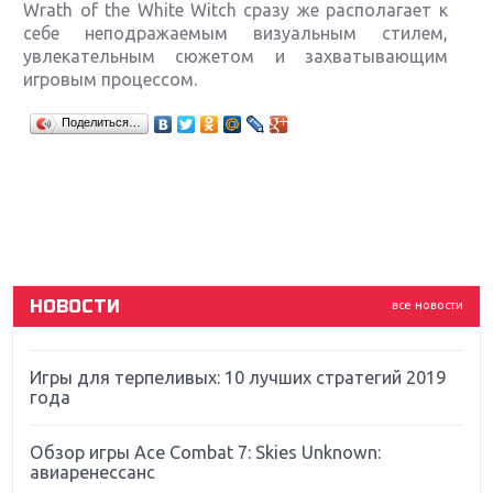
Wrath of the White Witch сразу же располагает к
себе неподражаемым визуальным стилем,
увлекательным сюжетом и захватывающим
игровым процессом.
Крупнейшие релизы мая: Nintendo, Microsoft и
Поделиться…
Sony
Новинки для Nintendo Switch: Labo, South Park и
ремастер Dark Souls
God Of War: тотальный перезапуск серии
НОВОСТИ
все новости
Far Cry 5: хвалить нельзя ругать
Игры для терпеливых: 10 лучших стратегий 2019
года
Обзор игры Ace Combat 7: Skies Unknown:
авиаренессанс