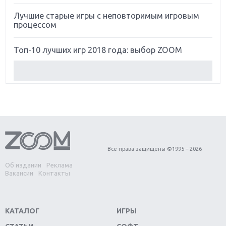
Лучшие старые игры с неповторимым игровым
процессом
Топ-10 лучших игр 2018 года: выбор ZOOM
Обзор Red Dead Redemption 2: действительно
игра года?
Первый в России обзор игры Starlink: Battle For
Atlas
Обзор игры Forza Horizon 4: вершина эволюции
Все права защищены ©1995 – 2026
Об издании
Реклама
Две важных новинки для консолей: Spider-Man и
Вакансии
Контакты
Divinity Original Sin 2
Три крупных релиза для гибридной консоли
КАТАЛОГ
ИГРЫ
Switch