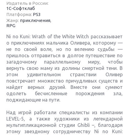
Издатель в России:
1C-Софтклаб
Платформа:
PS3
Жанр:
приключения
,
RPG
Ni no Kuni: Wrath of the White Witch рассказывает
о приключениях мальчика Оливера, которому —
не по своей воле, но по велению судьбы —
пришлось отправиться в долгое путешествие по
загадочному параллельному миру, чтобы
вернуть свою маму из долины смертной тени. В
этом удивительном странствии Оливер
повстречает множество причудливых существ и
найдет верных друзей. Вместе они сумеют
одолеть бесчисленные порождения зла,
поджидающие на пути.
Над игрой работали специалисты из компании
LEVEL-5, а также художники из легендарной
мультипликационной студии Ghibli –, благодаря
этому звездному сотрудничеству Ni no Kuni: