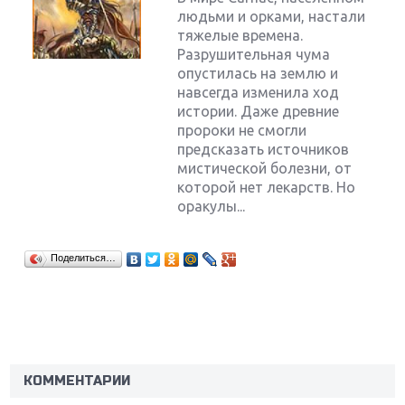
людьми и орками, настали
тяжелые времена.
Разрушительная чума
опустилась на землю и
навсегда изменила ход
истории. Даже древние
пророки не смогли
предсказать источников
мистической болезни, от
которой нет лекарств. Но
оракулы...
Поделиться…
Крупнейшие релизы мая: Nintendo, Microsoft и
Sony
Новинки для Nintendo Switch: Labo, South Park и
ремастер Dark Souls
КОММЕНТАРИИ