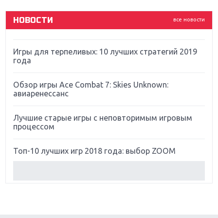
God Of War: тотальный перезапуск серии
НОВОСТИ
все новости
Far Cry 5: хвалить нельзя ругать
Игры для терпеливых: 10 лучших стратегий 2019
года
Обзор игры Ace Combat 7: Skies Unknown:
авиаренессанс
Лучшие старые игры с неповторимым игровым
процессом
Топ-10 лучших игр 2018 года: выбор ZOOM
Обзор Red Dead Redemption 2: действительно
игра года?
Первый в России обзор игры Starlink: Battle For
Atlas