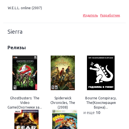
W.E.L.L. online (2007)
Издатель
Разработчик
Sierra
Релизы
Ghostbusters: The
Spiderwick
Bourne Conspiracy,
Video
Chronicles, The
The(Конспирация
Game(Охотники за...
(2008)
Борна)...
и еще
10