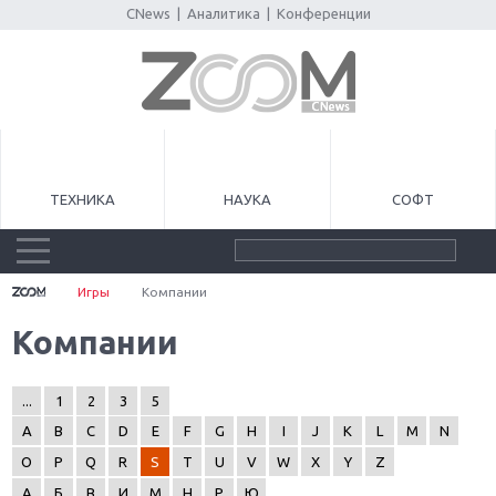
CNews
|
Аналитика
|
Конференции
ТЕХНИКА
НАУКА
СОФТ
Игры
Компании
Компании
...
1
2
3
5
A
B
C
D
E
F
G
H
I
J
K
L
M
N
O
P
Q
R
S
T
U
V
W
X
Y
Z
А
Б
В
И
М
Н
Р
Ю