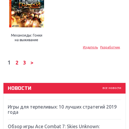
Механоиды: Гонки
Крупнейшие релизы мая: Nintendo, Microsoft и
на выживание
Sony
Издатель
Разработчик
Новинки для Nintendo Switch: Labo, South Park и
1
2
3
>
ремастер Dark Souls
God Of War: тотальный перезапуск серии
НОВОСТИ
все новости
Far Cry 5: хвалить нельзя ругать
Игры для терпеливых: 10 лучших стратегий 2019
года
Обзор игры Ace Combat 7: Skies Unknown: