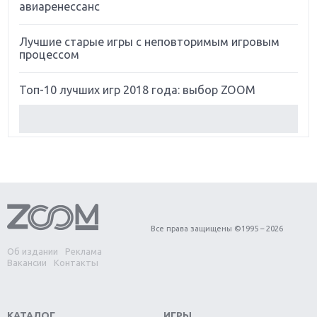
авиаренессанс
Лучшие старые игры с неповторимым игровым
процессом
Топ-10 лучших игр 2018 года: выбор ZOOM
Обзор Red Dead Redemption 2: действительно
игра года?
Первый в России обзор игры Starlink: Battle For
Atlas
Обзор игры Forza Horizon 4: вершина эволюции
Все права защищены ©1995 – 2026
Об издании
Реклама
Две важных новинки для консолей: Spider-Man и
Вакансии
Контакты
Divinity Original Sin 2
Три крупных релиза для гибридной консоли
КАТАЛОГ
ИГРЫ