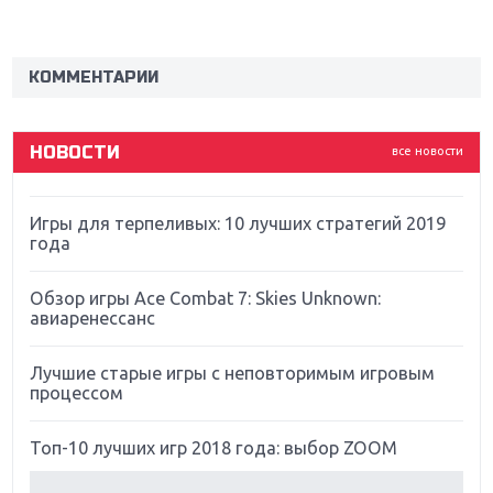
Новинки для Nintendo Switch: Labo, South Park и
ремастер Dark Souls
КОММЕНТАРИИ
God Of War: тотальный перезапуск серии
НОВОСТИ
все новости
Far Cry 5: хвалить нельзя ругать
Игры для терпеливых: 10 лучших стратегий 2019
года
Обзор игры Ace Combat 7: Skies Unknown:
авиаренессанс
Лучшие старые игры с неповторимым игровым
процессом
Топ-10 лучших игр 2018 года: выбор ZOOM