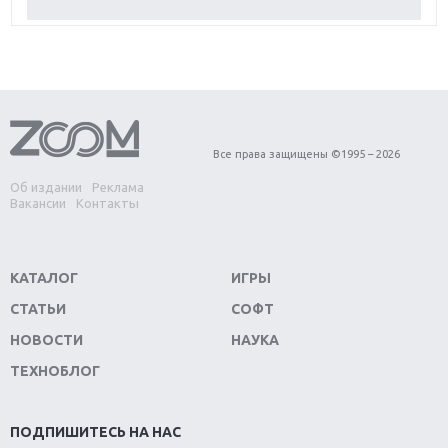
Обзор Red Dead Redemption 2: действительно
игра года?
Первый в России обзор игры Starlink: Battle For
Atlas
Обзор игры Forza Horizon 4: вершина эволюции
Все права защищены ©1995 – 2026
Об издании
Реклама
Две важных новинки для консолей: Spider-Man и
Вакансии
Контакты
Divinity Original Sin 2
Три крупных релиза для гибридной консоли
КАТАЛОГ
ИГРЫ
Switch
СТАТЬИ
СОФТ
Обзор игры The Crew 2: покорение Америки
НОВОСТИ
НАУКА
ТЕХНОБЛОГ
Важнейшие анонсы E3 2018
Крупнейшие релизы мая: Nintendo, Microsoft и
ПОДПИШИТЕСЬ НА НАС