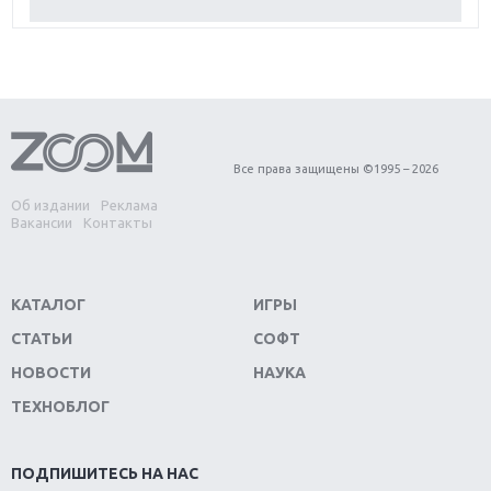
Обзор Red Dead Redemption 2: действительно
игра года?
Первый в России обзор игры Starlink: Battle For
Atlas
Обзор игры Forza Horizon 4: вершина эволюции
Все права защищены ©1995 – 2026
Об издании
Реклама
Две важных новинки для консолей: Spider-Man и
Вакансии
Контакты
Divinity Original Sin 2
Три крупных релиза для гибридной консоли
КАТАЛОГ
ИГРЫ
Switch
СТАТЬИ
СОФТ
Обзор игры The Crew 2: покорение Америки
НОВОСТИ
НАУКА
ТЕХНОБЛОГ
Важнейшие анонсы E3 2018
Крупнейшие релизы мая: Nintendo, Microsoft и
ПОДПИШИТЕСЬ НА НАС