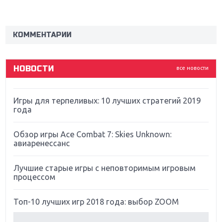
Новинки для Nintendo Switch: Labo, South Park и
ремастер Dark Souls
КОММЕНТАРИИ
God Of War: тотальный перезапуск серии
НОВОСТИ
все новости
Far Cry 5: хвалить нельзя ругать
Игры для терпеливых: 10 лучших стратегий 2019
года
Обзор игры Ace Combat 7: Skies Unknown:
авиаренессанс
Лучшие старые игры с неповторимым игровым
процессом
Топ-10 лучших игр 2018 года: выбор ZOOM