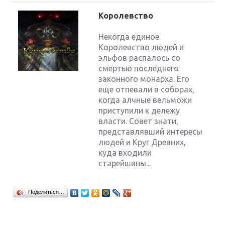
Королевство
Некогда единое
Королевство людей и
эльфов распалось со
смертью последнего
законного монарха. Его
еще отпевали в соборах,
когда алчные вельможи
приступили к дележу
власти. Совет знати,
представлявший интересы
людей и Круг Древних,
куда входили
старейшины...
Поделиться…
Крупнейшие релизы мая: Nintendo, Microsoft и
Sony