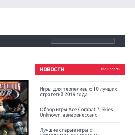
Крупнейшие релизы мая: Nintendo,
Microsoft и Sony
Новинки для Nintendo Switch:
Labo, South Park и ремастер Dark
Souls
God Of War: тотальный
перезапуск серии
НОВОСТИ
все новости
Far Cry 5: хвалить нельзя ругать
Игры для терпеливых: 10 лучших
стратегий 2019 года
Обзор игры Ace Combat 7: Skies
Unknown: авиаренессанс
Лучшие старые игры с