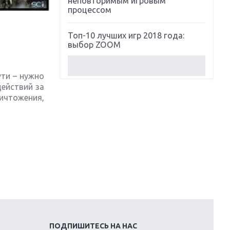
неповторимым игровым
процессом
Топ-10 лучших игр 2018 года:
выбор ZOOM
Обзор Red Dead Redemption 2:
ути – нужно
действительно игра года?
ействий за
ичтожения,
Первый в России обзор игры
Starlink: Battle For Atlas
Обзор игры Forza Horizon 4:
вершина эволюции
Две важных новинки для
консолей: Spider-Man и Divinity
Original Sin 2
Три крупных релиза для
ПОДПИШИТЕСЬ НА НАС
гибридной консоли Switch