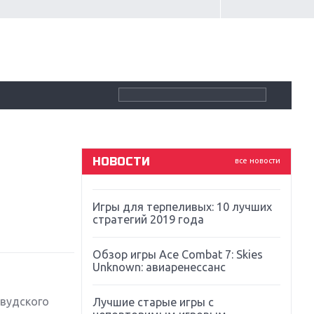
Крупнейшие релизы мая: Nintendo,
Microsoft и Sony
Новинки для Nintendo Switch:
Labo, South Park и ремастер Dark
Souls
God Of War: тотальный
перезапуск серии
НОВОСТИ
все новости
Far Cry 5: хвалить нельзя ругать
Игры для терпеливых: 10 лучших
стратегий 2019 года
Обзор игры Ace Combat 7: Skies
Unknown: авиаренессанс
ивудского
Лучшие старые игры с