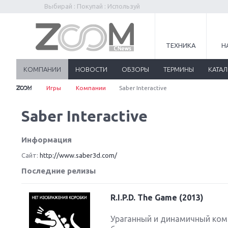
Выбирай : Покупай : Используй
ТЕХНИКА
Н
КОМПАНИИ
НОВОСТИ
ОБЗОРЫ
ТЕРМИНЫ
КАТА
Игры
Компании
Saber Interactive
Saber Interactive
Информация
Сайт:
http://www.saber3d.com/
Последние релизы
R.I.P.D. The Game (2013)
Ураганный и динамичный ком