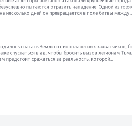
етные агрессоры внезапно атаковали крупнейшие города 
 безуспешно пытаются отразить нападение. Одной из горя
а несколько дней он превращается в поле битвы между...
одилось спасать Землю от инопланетных захватчиков, б
же спускаться в ад, чтобы бросить вызов легионам Тьм
Вам предстоит сражаться за реальность, которой...