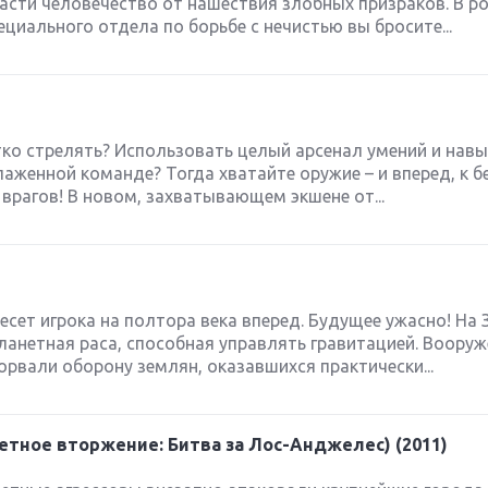
асти человечество от нашествия злобных призраков. В р
циального отдела по борьбе с нечистью вы бросите...
тко стрелять? Использовать целый арсенал умений и нав
лаженной команде? Тогда хватайте оружие – и вперед, к 
врагов! В новом, захватывающем экшене от...
есет игрока на полтора века вперед. Будущее ужасно! На
анетная раса, способная управлять гравитацией. Воору
орвали оборону землян, оказавшихся практически...
нетное вторжение: Битва за Лос-Анджелес) (2011)