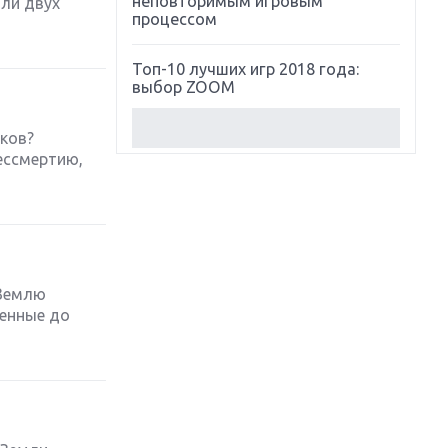
неповторимым игровым
оли двух
процессом
Топ-10 лучших игр 2018 года:
выбор ZOOM
Обзор Red Dead Redemption 2:
ыков?
действительно игра года?
бессмертию,
Первый в России обзор игры
Starlink: Battle For Atlas
Обзор игры Forza Horizon 4:
вершина эволюции
 Землю
женные до
Две важных новинки для
консолей: Spider-Man и Divinity
Original Sin 2
Три крупных релиза для
гибридной консоли Switch