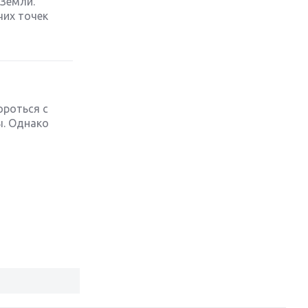
Земли.
чих точек
Обзор игры The Crew 2: покорение
Америки
Важнейшие анонсы E3 2018
ороться с
Крупнейшие релизы мая: Nintendo,
ы. Однако
Microsoft и Sony
Новинки для Nintendo Switch:
Labo, South Park и ремастер Dark
Souls
God Of War: тотальный
перезапуск серии
Far Cry 5: хвалить нельзя ругать
Игры для терпеливых: 10 лучших