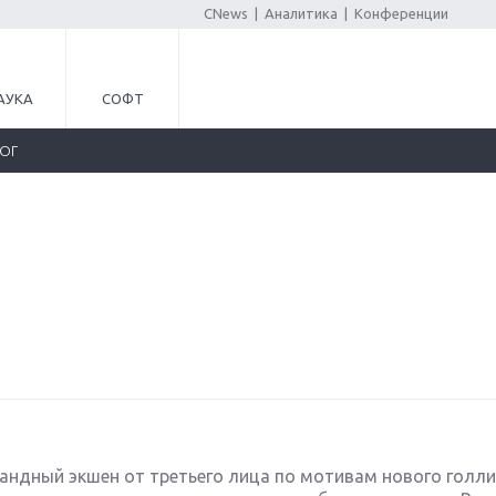
CNews
|
Аналитика
|
Конференции
АУКА
СОФТ
ЛОГ
андный экшен от третьего лица по мотивам нового голл