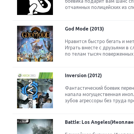
боевика подарит вам шанс сп
отчаянных полицейских из спе
God Mode (2013)
Next
Нравится быстро бегать и ме
Играть вместе с друзьями в с
по телам тысяч поверженных 
Inversion (2012)
Фантастический боевик перен
напала могущественная инопл
зубов агрессоры без труда пр
Battle: Los Angeles(Инопла