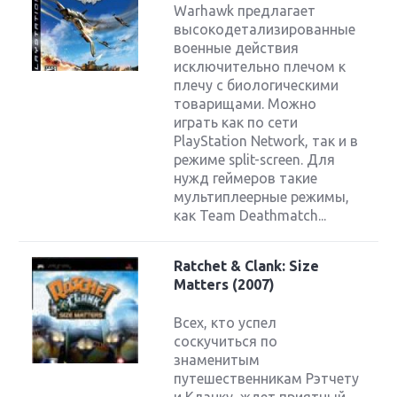
Warhawk предлагает
высокодетализированные
военные действия
исключительно плечом к
плечу с биологическими
товарищами. Можно
играть как по сети
PlayStation Network, так и в
режиме split-screen. Для
нужд геймеров такие
мультиплеерные режимы,
как Team Deathmatch...
Ratchet & Clank: Size
Matters (2007)
Всех, кто успел
соскучиться по
знаменитым
путешественникам Рэтчету
и Кланку, ждет приятный