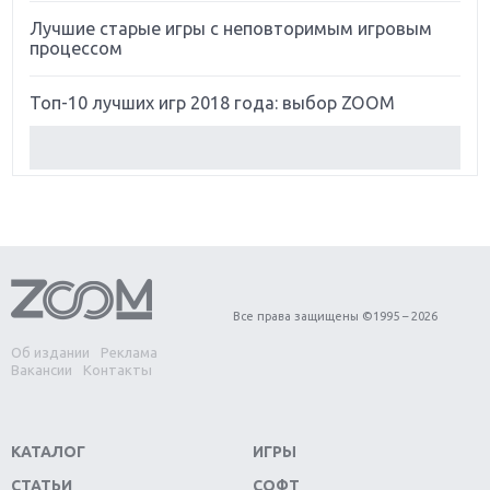
Лучшие старые игры с неповторимым игровым
процессом
Топ-10 лучших игр 2018 года: выбор ZOOM
Обзор Red Dead Redemption 2: действительно
игра года?
Первый в России обзор игры Starlink: Battle For
Atlas
Обзор игры Forza Horizon 4: вершина эволюции
Все права защищены ©1995 – 2026
Об издании
Реклама
Две важных новинки для консолей: Spider-Man и
Вакансии
Контакты
Divinity Original Sin 2
Три крупных релиза для гибридной консоли
КАТАЛОГ
ИГРЫ
Switch
СТАТЬИ
СОФТ