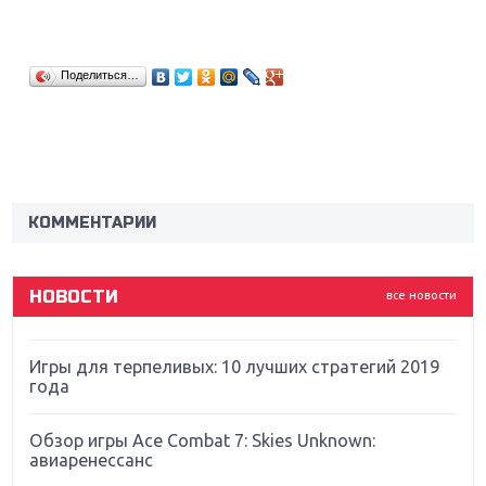
Поделиться…
Крупнейшие релизы мая: Nintendo, Microsoft и
Sony
Новинки для Nintendo Switch: Labo, South Park и
ремастер Dark Souls
КОММЕНТАРИИ
God Of War: тотальный перезапуск серии
НОВОСТИ
все новости
Far Cry 5: хвалить нельзя ругать
Игры для терпеливых: 10 лучших стратегий 2019
года
Обзор игры Ace Combat 7: Skies Unknown:
авиаренессанс