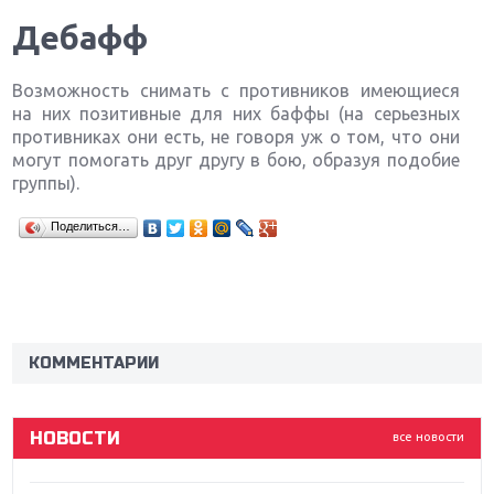
Дебафф
Возможность снимать с противников имеющиеся
на них позитивные для них баффы (на серьезных
противниках они есть, не говоря уж о том, что они
могут помогать друг другу в бою, образуя подобие
группы).
Поделиться…
Крупнейшие релизы мая: Nintendo, Microsoft и
Sony
Новинки для Nintendo Switch: Labo, South Park и
ремастер Dark Souls
КОММЕНТАРИИ
God Of War: тотальный перезапуск серии
НОВОСТИ
все новости
Far Cry 5: хвалить нельзя ругать