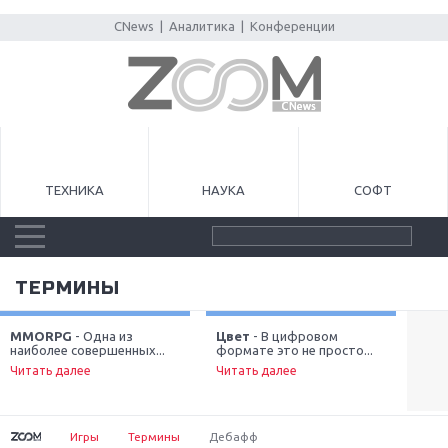
CNews
|
Аналитика
|
Конференции
ТЕХНИКА
НАУКА
СОФТ
ТЕРМИНЫ
MMORPG
- Одна из
Цвет
- В цифровом
Ани
наиболее совершенных...
формате это не просто...
фил
Next
кач
Читать далее
Читать далее
рас
Чит
Игры
Термины
Дебафф