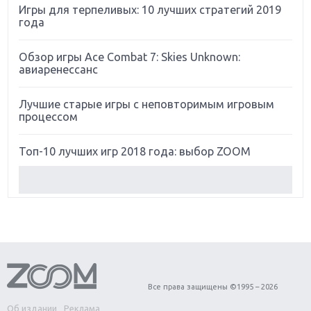
Игры для терпеливых: 10 лучших стратегий 2019
года
Обзор игры Ace Combat 7: Skies Unknown:
авиаренессанс
Лучшие старые игры с неповторимым игровым
процессом
Топ-10 лучших игр 2018 года: выбор ZOOM
Обзор Red Dead Redemption 2: действительно
игра года?
Первый в России обзор игры Starlink: Battle For
Atlas
Обзор игры Forza Horizon 4: вершина эволюции
Все права защищены ©1995 – 2026
Об издании
Реклама