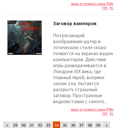
экшн от первого лица (FPA)
FPS
PC
Заговор вампиров
Потрясающий
воображение шутер в
готическом стиле скоро
появится на экранах ваших
компьютеров. Действие
игры разворачивается в
Лондоне XIX века, где
главный герой, вопреки
силам зла, пытается
раскрыть страшный
Крупнейшие релизы мая: Nintendo, Microsoft и
заговор. Пространные
Sony
видеовставки с самого...
экшн от первого лица (FPA)
Новинки для Nintendo Switch: Labo, South Park и
FPS
PC
ремастер Dark Souls
<
29
30
31
32
33
34
35
36
37
38
39
>