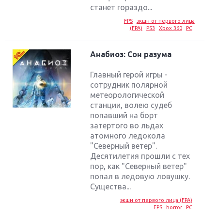
станет гораздо...
FPS
экшн от первого лица
(FPA)
PS3
Xbox 360
PC
Анабиоз: Сон разума
Главный герой игры -
сотрудник полярной
метеорологической
станции, волею судеб
попавший на борт
затертого во льдах
атомного ледокола
"Северный ветер".
Десятилетия прошли с тех
пор, как "Северный ветер"
попал в ледовую ловушку.
Cущества...
экшн от первого лица (FPA)
FPS
horror
PC