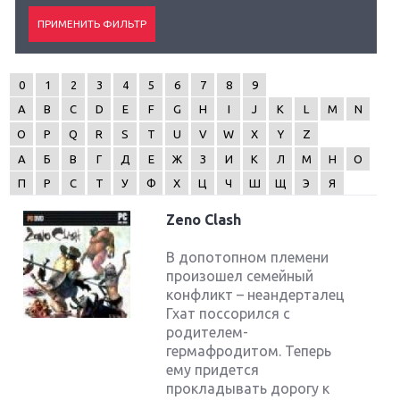
0
1
2
3
4
5
6
7
8
9
A
B
C
D
E
F
G
H
I
J
K
L
M
N
O
P
Q
R
S
T
U
V
W
X
Y
Z
А
Б
В
Г
Д
Е
Ж
З
И
К
Л
М
Н
О
П
Р
С
Т
У
Ф
Х
Ц
Ч
Ш
Щ
Э
Я
Zeno Clash
В допотопном племени
произошел семейный
конфликт – неандерталец
Гхат поссорился с
родителем-
гермафродитом. Теперь
ему придется
прокладывать дорогу к