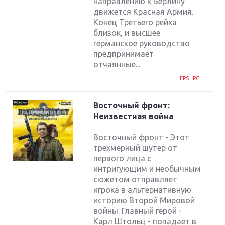
направлению к Берлину
движется Красная Армия.
Конец Третьего рейха
близок, и высшее
германское руководство
предпринимает
отчаянные...
FPS
PC
Восточный фронт:
Неизвестная война
Восточный фронт - Этот
трехмерный шутер от
первого лица с
интригующим и необычным
сюжетом отправляет
игрока в альтернативную
историю Второй Мировой
войны. Главный герой -
Карл Штольц - попадает в