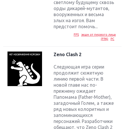
светлому будущему сквозь
орды дикарей-мутантов,
вооруженных и весьма
злых на изгоя. Вам
предстоит помочь...
FPS
экшн от первого лица
(FPA)
PC
Zeno Clash 2
Следующая игра серии
продолжит сюжетную
линию первой части. В
новой главе нас по-
прежнему ожидает
Папомама (Father-Mother),
загадочный Голем, а также
ряд новых колоритных и
запоминающихся
персонажей. Разработчики
обещают, что Zeno Clash 2