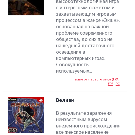
высокотехнологичная игра
с интересным сюжетом и
захватывающим игровым
процессом в жанре «Экшн»,
основанная на важной
проблеме современного
общества, до сих пор не
нашедшей достаточного
освещения в
компьютерных играх.
Совокупность
используемых...
экшн от первого лица (FPA)
FPS
PC
Велиан
В результате заражения
неизвестным вирусом
внеземного происхождения
все женское население