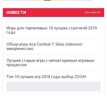
God Of War: тотальный перезапуск серии
НОВОСТИ
все новости
Far Cry 5: хвалить нельзя ругать
Игры для терпеливых: 10 лучших стратегий 2019
года
Обзор игры Ace Combat 7: Skies Unknown:
авиаренессанс
Лучшие старые игры с неповторимым игровым
процессом
Топ-10 лучших игр 2018 года: выбор ZOOM
Обзор Red Dead Redemption 2: действительно
игра года?
Первый в России обзор игры Starlink: Battle For