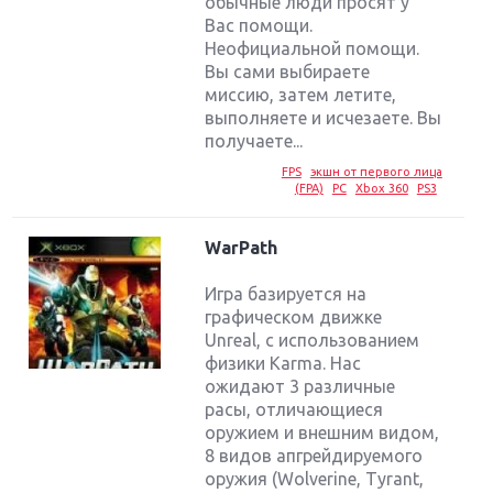
обычные люди просят у
Вас помощи.
Неофициальной помощи.
Вы сами выбираете
миссию, затем летите,
выполняете и исчезаете. Вы
получаете...
FPS
экшн от первого лица
(FPA)
PC
Xbox 360
PS3
WarPath
Игра базируется на
графическом движке
Unreal, с использованием
физики Karma. Нас
ожидают 3 различные
расы, отличающиеся
оружием и внешним видом,
8 видов апгрейдируемого
оружия (Wolverine, Tyrant,