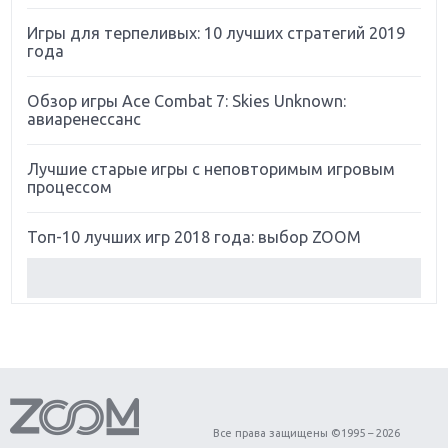
Игры для терпеливых: 10 лучших стратегий 2019
года
Обзор игры Ace Combat 7: Skies Unknown:
авиаренессанс
Лучшие старые игры с неповторимым игровым
процессом
Топ-10 лучших игр 2018 года: выбор ZOOM
Обзор Red Dead Redemption 2: действительно
игра года?
Первый в России обзор игры Starlink: Battle For
Atlas
Обзор игры Forza Horizon 4: вершина эволюции
Все права защищены ©1995 – 2026