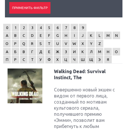
0
1
2
3
4
5
6
7
8
9
A
B
C
D
E
F
G
H
I
J
K
L
M
N
O
P
Q
R
S
T
U
V
W
X
Y
Z
А
Б
В
Г
Д
Е
Ж
З
И
К
Л
М
Н
О
П
Р
С
Т
У
Ф
Х
Ц
Ч
Ш
Щ
Э
Я
Walking Dead: Survival
Instinct, The
Совершенно новый экшен с
видом от первого лица,
созданный по мотивам
культового сериала,
получившего премию
«Эмми», позволит вам
прибегнуть к любым