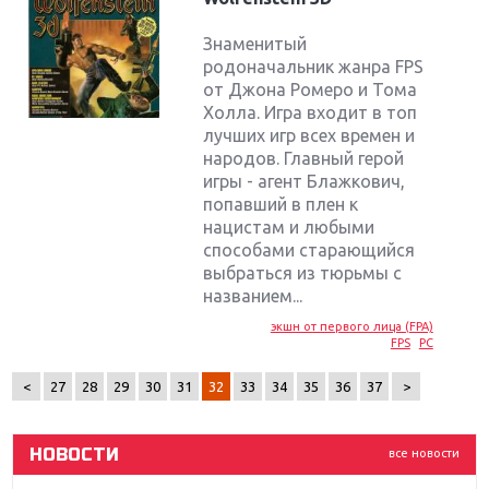
Знаменитый
родоначальник жанра FPS
от Джона Ромеро и Тома
Холла. Игра входит в топ
лучших игр всех времен и
народов. Главный герой
игры - агент Блажкович,
попавший в плен к
нацистам и любыми
способами старающийся
Крупнейшие релизы мая: Nintendo, Microsoft и
выбраться из тюрьмы с
Sony
названием...
экшн от первого лица (FPA)
Новинки для Nintendo Switch: Labo, South Park и
FPS
PC
ремастер Dark Souls
<
27
28
29
30
31
32
33
34
35
36
37
>
God Of War: тотальный перезапуск серии
НОВОСТИ
все новости
Far Cry 5: хвалить нельзя ругать