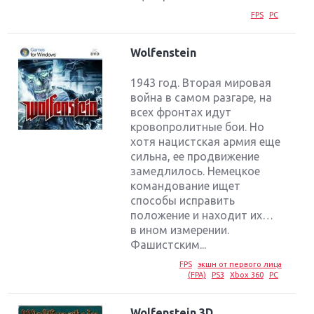
FPS
PC
Wolfenstein
1943 год. Вторая мировая
война в самом разгаре, на
всех фронтах идут
кровопролитные бои. Но
хотя нацистская армия еще
сильна, ее продвижение
замедлилось. Немецкое
командование ищет
способы исправить
положение и находит их…
в ином измерении.
Фашистским...
FPS
экшн от первого лица
(FPA)
PS3
Xbox 360
PC
Wolfenstein 3D