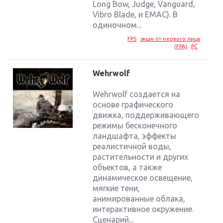
Long Bow, Judge, Vanguard,
Vibro Blade, и EMAC). В
одиночном...
FPS
экшн от первого лица
(FPA)
PC
Wehrwolf
Wehrwolf создается на
основе графического
движка, поддерживающего
режимы бесконечного
ландшафта, эффекты
реалистичной воды,
растительности и других
объектов, а также
динамическое освещение,
мягкие тени,
анимированные облака,
интерактивное окружение.
Сценарий...