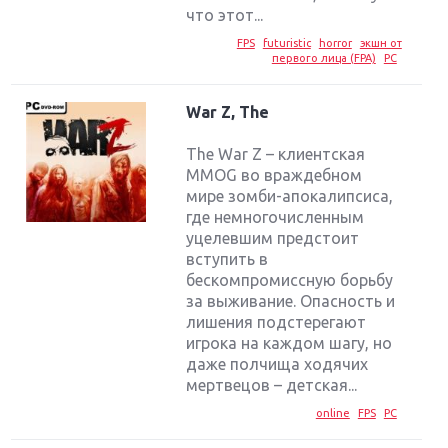
что этот...
FPS
futuristic
horror
экшн от
первого лица (FPA)
PC
War Z, The
The War Z – клиентская
MMOG во враждебном
мире зомби-апокалипсиса,
где немногочисленным
уцелевшим предстоит
вступить в
бескомпромиссную борьбу
за выживание. Опасность и
лишения подстерегают
игрока на каждом шагу, но
даже полчища ходячих
мертвецов – детская...
online
FPS
PC