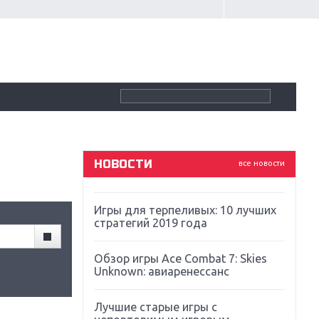
Крупнейшие релизы мая: Nintendo,
Microsoft и Sony
Новинки для Nintendo Switch:
Labo, South Park и ремастер Dark
Souls
God Of War: тотальный
перезапуск серии
НОВОСТИ
все новости
Far Cry 5: хвалить нельзя ругать
Игры для терпеливых: 10 лучших
стратегий 2019 года
Обзор игры Ace Combat 7: Skies
Unknown: авиаренессанс
Лучшие старые игры с