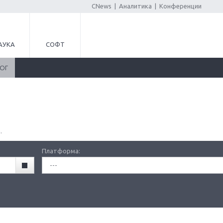
CNews
|
Аналитика
|
Конференции
АУКА
СОФТ
ЛОГ
.
Платформа:
---