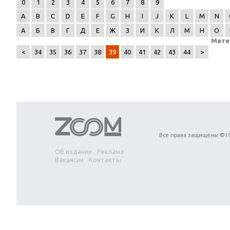
0
1
2
3
4
5
6
7
8
9
A
B
C
D
E
F
G
H
I
J
K
L
M
N
А
Б
В
Г
Д
Е
Ж
З
И
К
Л
М
Н
О
Мате
<
34
35
36
37
38
39
40
41
42
43
44
>
Next
Все права защищены ©19
Об издании
Реклама
Вакансии
Контакты