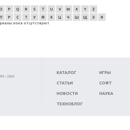
O
P
Q
R
S
T
U
V
W
X
Y
Z
П
Р
С
Т
У
Ф
Х
Ц
Ч
Ш
Щ
Э
Я
риалы пока отсутствуют
КАТАЛОГ
ИГРЫ
95 – 2026
СТАТЬИ
СОФТ
НОВОСТИ
НАУКА
ТЕХНОБЛОГ