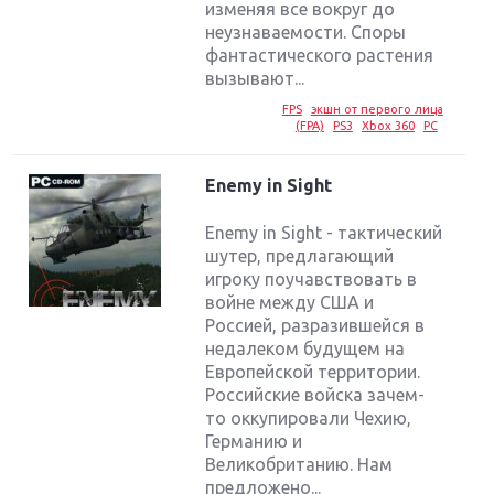
изменяя все вокруг до
неузнаваемости. Споры
фантастического растения
вызывают...
FPS
экшн от первого лица
(FPA)
PS3
Xbox 360
PC
Enemy in Sight
Enemy in Sight - тактический
шутер, предлагающий
игроку поучавствовать в
войне между США и
Россией, разразившейся в
недалеком будущем на
Европейской территории.
Российские войска зачем-
то оккупировали Чехию,
Германию и
Великобританию. Нам
предложено...