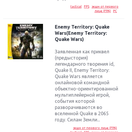
tactical
FPS
экшн от первого
лица (FPA)
PC
Enemy Territory: Quake
Wars(Enemy Territory:
Quake Wars)
Заявленная как приквел
(предыстория)
легендарного творения id,
Quake II, Enemy Territory:
Quake Wars является
онлайновой командной
объектно-ориентированной
мультиплейерной игрой,
события которой
разворачиваются во
Крупнейшие релизы мая: Nintendo, Microsoft и
вселенной Quake в 2065
Sony
году. Силам Земли...
Новинки для Nintendo Switch: Labo, South Park и
экшн от первого лица (FPA)