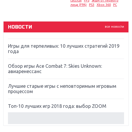
tactical
FPS
экшн от первого
ремастер Dark Souls
лица (FPA)
PS3
Xbox 360
PC
God Of War: тотальный перезапуск серии
НОВОСТИ
все новости
Far Cry 5: хвалить нельзя ругать
Игры для терпеливых: 10 лучших стратегий 2019
года
Обзор игры Ace Combat 7: Skies Unknown:
авиаренессанс
Лучшие старые игры с неповторимым игровым
процессом
Топ-10 лучших игр 2018 года: выбор ZOOM
Обзор Red Dead Redemption 2: действительно
игра года?