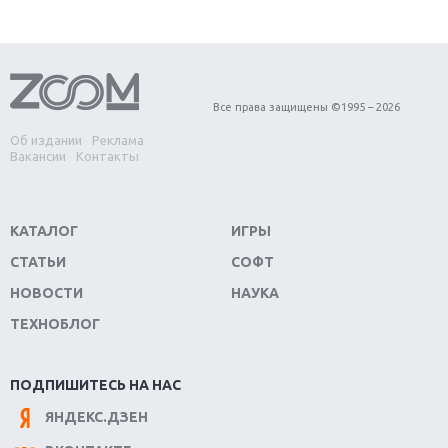
Первый в России обзор игры Starlink: Battle For
Atlas
Обзор игры Forza Horizon 4: вершина эволюции
Все права защищены ©1995 – 2026
Об издании
Реклама
Две важных новинки для консолей: Spider-Man и
Вакансии
Контакты
Divinity Original Sin 2
Три крупных релиза для гибридной консоли
КАТАЛОГ
ИГРЫ
Switch
СТАТЬИ
СОФТ
Обзор игры The Crew 2: покорение Америки
НОВОСТИ
НАУКА
ТЕХНОБЛОГ
Важнейшие анонсы E3 2018
Крупнейшие релизы мая: Nintendo, Microsoft и
ПОДПИШИТЕСЬ НА НАС
Sony
ЯНДЕКС.ДЗЕН