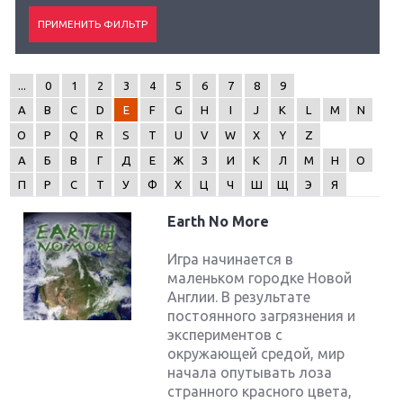
...
0
1
2
3
4
5
6
7
8
9
A
B
C
D
E
F
G
H
I
J
K
L
M
N
O
P
Q
R
S
T
U
V
W
X
Y
Z
А
Б
В
Г
Д
Е
Ж
З
И
К
Л
М
Н
О
П
Р
С
Т
У
Ф
Х
Ц
Ч
Ш
Щ
Э
Я
Earth No More
Игра начинается в
маленьком городке Новой
Англии. В результате
постоянного загрязнения и
экспериментов с
окружающей средой, мир
начала опутывать лоза
странного красного цвета,