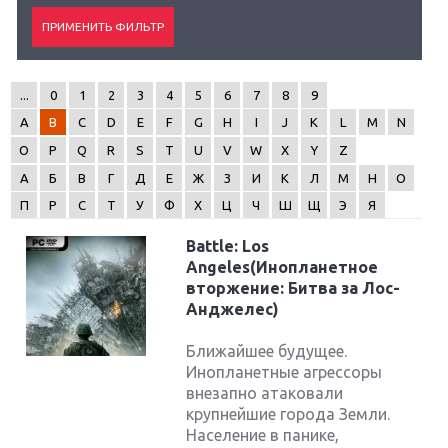
...
0
1
2
3
4
5
6
7
8
9
A
B
C
D
E
F
G
H
I
J
K
L
M
N
O
P
Q
R
S
T
U
V
W
X
Y
Z
А
Б
В
Г
Д
Е
Ж
З
И
К
Л
М
Н
О
П
Р
С
Т
У
Ф
Х
Ц
Ч
Ш
Щ
Э
Я
Battle: Los
Angeles(Инопланетное
вторжение: Битва за Лос-
Анджелес)
Ближайшее будущее.
Инопланетные агрессоры
внезапно атаковали
крупнейшие города Земли.
Население в панике,