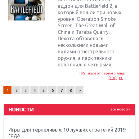
аддон для Battlefield 2, в
который вошли три новых
уровня: Operation Smoke
Screen, The Great Wall of
China и Taraba Quarry.
Пехота обзавелась
несколькими новыми
видами огнестрельного
Крупнейшие релизы мая: Nintendo, Microsoft и
оружия, а парк техники
Sony
пополнился четырьмя...
FPS
экшн от первого лица
Новинки для Nintendo Switch: Labo, South Park и
(FPA)
PC
ремастер Dark Souls
1
2
3
4
5
6
7
8
>
God Of War: тотальный перезапуск серии
НОВОСТИ
все новости
Far Cry 5: хвалить нельзя ругать
Игры для терпеливых: 10 лучших стратегий 2019
года