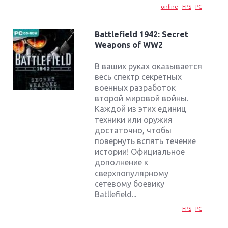
online
FPS
PC
Battlefield 1942: Secret
Weapons of WW2
В ваших руках оказывается
весь спектр секретных
военных разработок
второй мировой войны.
Каждой из этих единиц
техники или оружия
достаточно, чтобы
повернуть вспять течение
истории! Официальное
дополнение к
сверхпопулярному
сетевому боевику
Batllefield...
FPS
PC