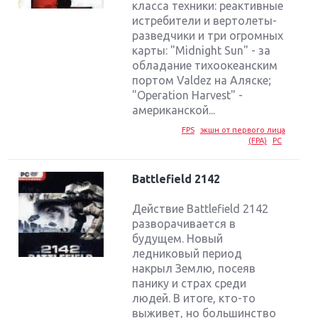
класса техники: реактивные
истребители и вертолеты-
разведчики и три огромных
карты: "Midnight Sun" - за
обладание тихоокеанским
портом Valdez на Аляске;
"Operation Harvest" -
американской...
FPS
экшн от первого лица
(FPA)
PC
Battlefield 2142
Действие Battlefield 2142
разворачивается в
будущем. Новый
ледниковый период
накрыл Землю, посеяв
панику и страх среди
людей. В итоге, кто-то
выживет, но большинство