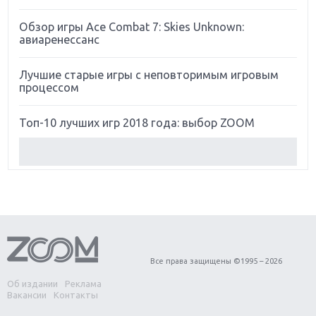
Обзор игры Ace Combat 7: Skies Unknown:
авиаренессанс
Лучшие старые игры с неповторимым игровым
процессом
Топ-10 лучших игр 2018 года: выбор ZOOM
Обзор Red Dead Redemption 2: действительно
игра года?
Первый в России обзор игры Starlink: Battle For
Atlas
Обзор игры Forza Horizon 4: вершина эволюции
Все права защищены ©1995 – 2026
Об издании
Реклама
Две важных новинки для консолей: Spider-Man и
Вакансии
Контакты
Divinity Original Sin 2