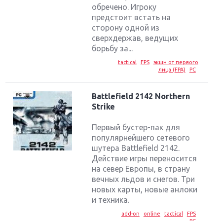
обречено. Игроку
предстоит встать на
сторону одной из
сверхдержав, ведущих
борьбу за...
tactical
FPS
экшн от первого
лица (FPA)
PC
Battlefield 2142 Northern
Strike
Первый бустер-пак для
популярнейшего сетевого
шутера Battlefield 2142.
Действие игры переносится
на север Европы, в страну
вечных льдов и снегов. Три
новых карты, новые анлоки
и техника.
add-on
online
tactical
FPS