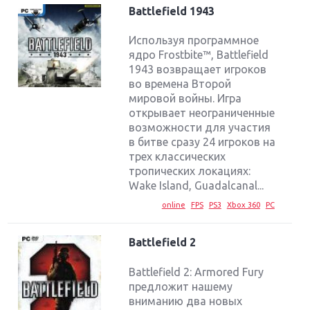
Battlefield 1943
Используя программное
ядро Frostbite™, Battlefield
1943 возвращает игроков
во времена Второй
мировой войны. Игра
открывает неограниченные
возможности для участия
в битве сразу 24 игроков на
трех классических
тропических локациях:
Wake Island, Guadalcanal...
online
FPS
PS3
Xbox 360
PC
Battlefield 2
Battlefield 2: Armored Fury
предложит нашему
вниманию два новых