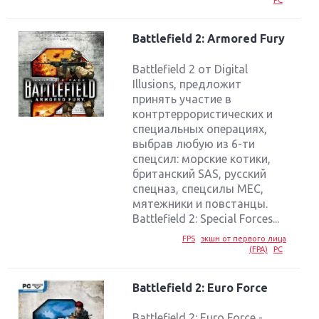
PC
Battlefield 2: Armored Fury
Battlefield 2 от Digital
Illusions, предложит
принять участие в
контртеррористических и
специальных операциях,
выбрав любую из 6-ти
спецсил: морские котики,
британский SAS, русский
спецназ, спецсилы MEC,
мятежники и повстанцы.
Battlefield 2: Special Forces...
FPS
экшн от первого лица
(FPA)
PC
Battlefield 2: Euro Force
Battlefield 2: Euro Force -