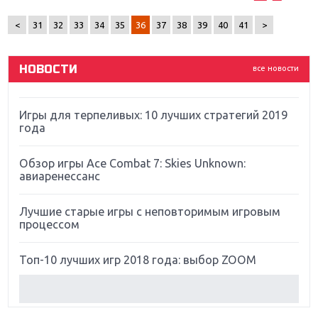
ремастер Dark Souls
<
31
32
33
34
35
36
37
38
39
40
41
>
God Of War: тотальный перезапуск серии
НОВОСТИ
все новости
Far Cry 5: хвалить нельзя ругать
Игры для терпеливых: 10 лучших стратегий 2019
года
Обзор игры Ace Combat 7: Skies Unknown:
авиаренессанс
Лучшие старые игры с неповторимым игровым
процессом
Топ-10 лучших игр 2018 года: выбор ZOOM
Обзор Red Dead Redemption 2: действительно
игра года?