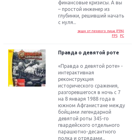
финансовые кризисы. А вы
– простой инженер из
глубинки, решивший начать
с нуля...
экшн от первого лица (FPA)
FPS
PC
Правда о девятой роте
«Правда о девятой роте» -
интерактивная
реконструкция
исторического сражения,
разгоревшегося в ночь с 7
на 8 января 1988 года в
южном Афганистане между
бойцами легендарной
девятой роты 345-го
гвардейского отдельного
парашютно-десантного
полка и отрядами...