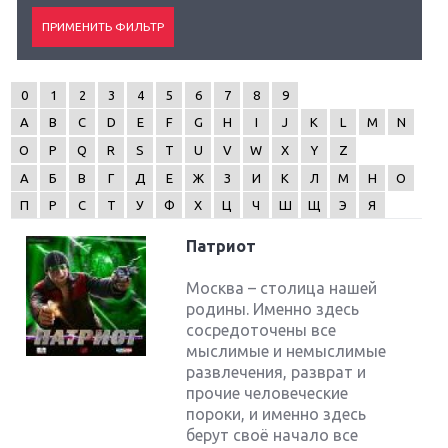
0
1
2
3
4
5
6
7
8
9
A
B
C
D
E
F
G
H
I
J
K
L
M
N
O
P
Q
R
S
T
U
V
W
X
Y
Z
А
Б
В
Г
Д
Е
Ж
З
И
К
Л
М
Н
О
П
Р
С
Т
У
Ф
Х
Ц
Ч
Ш
Щ
Э
Я
Патриот
Москва – столица нашей
родины. Именно здесь
сосредоточены все
мыслимые и немыслимые
развлечения, разврат и
прочие человеческие
пороки, и именно здесь
берут своё начало все