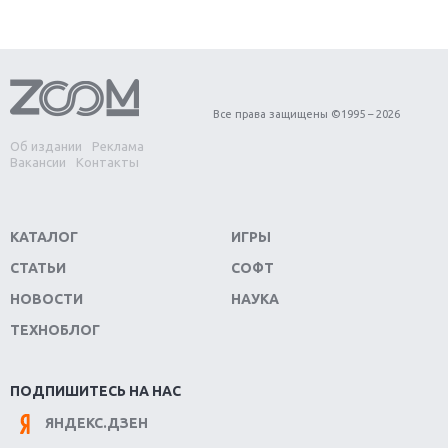
Первый в России обзор игры Starlink: Battle For
Atlas
Обзор игры Forza Horizon 4: вершина эволюции
Все права защищены ©1995 – 2026
Об издании
Реклама
Две важных новинки для консолей: Spider-Man и
Вакансии
Контакты
Divinity Original Sin 2
Три крупных релиза для гибридной консоли
КАТАЛОГ
ИГРЫ
Switch
СТАТЬИ
СОФТ
Обзор игры The Crew 2: покорение Америки
НОВОСТИ
НАУКА
ТЕХНОБЛОГ
Важнейшие анонсы E3 2018
Крупнейшие релизы мая: Nintendo, Microsoft и
ПОДПИШИТЕСЬ НА НАС
Sony
ЯНДЕКС.ДЗЕН