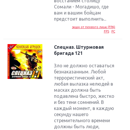
восстанием столицу
Сомали - Могадишо, где
вам и вашим бойцам
предстоит выполнить...
экшн от первого лица (FPA)
FPS
PC
Спецназ. Штурмовая
бригада 121
Зло не должно оставаться
безнаказанным. Любой
террористический акт,
любая вылазка нелюдей в
масках должна быть
подавлена быстро, жестко
и без тени сомнений. В
каждый момент, в каждую
секунду нашего
стремительного времени
должны быть люди,