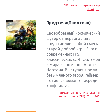
FPS
экшн от первого лица
(FPA)
PC
Предтечи(Предтечи)
Своеобразный космический
шутер от первого лица
представляет собой смесь
старой доброй игры Elite и
современных FPS,
классических sci-fi фильмов
и мира из романов Андре
Нортона. Выступая в роли
безымянного героя, геймер
пытается выжить посреди
конфликта...
симулятор
RPG
FPS
экшн от
первого лица (FPA)
Xbox 360
PC