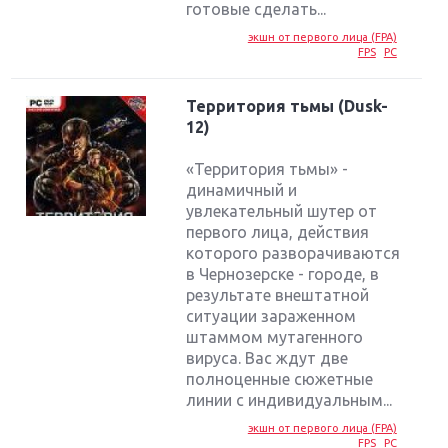
готовые сделать...
экшн от первого лица (FPA)
FPS
PC
Территория тьмы (Dusk-
12)
«Территория тьмы» -
динамичный и
увлекательный шутер от
первого лица, действия
которого разворачиваются
в Чернозерске - городе, в
результате внештатной
ситуации зараженном
штаммом мутагенного
вируса. Вас ждут две
Крупнейшие релизы мая: Nintendo, Microsoft и
полноценные сюжетные
Sony
линии с индивидуальным...
экшн от первого лица (FPA)
Новинки для Nintendo Switch: Labo, South Park и
FPS
PC