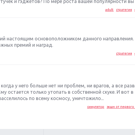
учек и гэджетов? По мере роста вашей популярности вы 
adult
стратегия
ший настоящим основоположником данного направления.
жных премий и наград.
стратегия
 когда у него больше нет ни проблем, ни врагов, а все раз
у остается только утопать в собственной скуке. И вот в
асселилось по всему космосу, уничтожило...
симулятор
экшн от первого 