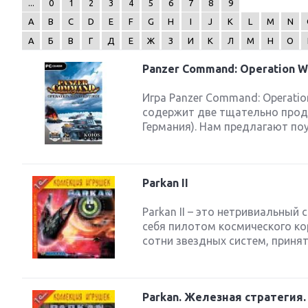
...
0
1
2
3
4
5
6
7
8
9
A
B
C
D
E
F
G
H
I
J
K
L
M
N
А
Б
В
Г
Д
Е
Ж
З
И
К
Л
М
Н
О
Panzer Command: Operation W
Next
Игра Panzer Command: Operati
содержит две тщательно проду
Германия). Нам предлагают по
Parkan II
Parkan II – это нетривиальный
себя пилотом космического ко
сотни звездных систем, принять
Parkan. Железная стратегия.