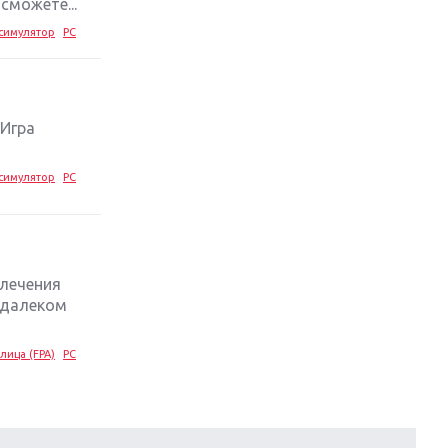
сможете...
симулятор
PC
 Игра
симулятор
PC
влечения
 далеком
лица (FPA)
PC