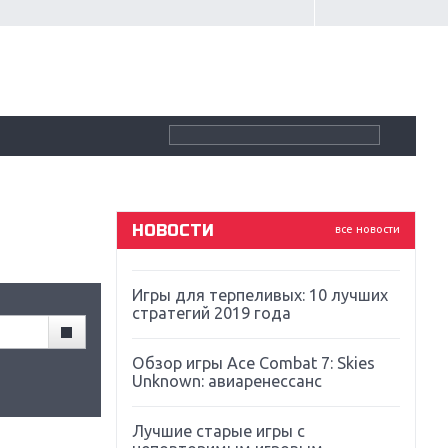
Крупнейшие релизы мая: Nintendo,
Microsoft и Sony
Новинки для Nintendo Switch:
Labo, South Park и ремастер Dark
Souls
God Of War: тотальный
перезапуск серии
НОВОСТИ
все новости
Far Cry 5: хвалить нельзя ругать
Игры для терпеливых: 10 лучших
стратегий 2019 года
Обзор игры Ace Combat 7: Skies
Unknown: авиаренессанс
Лучшие старые игры с