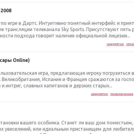
 2008
по игре в Дартс. Интуитивно понятный интерфейс и прия
ле трансляции телеканала Sky Sports. Присутствуют пять
зности подхода говорит наличие официальной лицезии...
симулятор
спор
рсары Online)
льзовательская игра, предлагающая игроку погрузиться в
а. Великобритания, Испания и Франция сражаются за госп
и интриг, славных капитанов и дерзких старых...
симулятор
приключения
становки вашего особняка. Станет ли ваш дом поместьем,
х увеселений, или идеальным пристанищем для любител