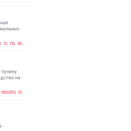
стратегий 2019 года
Обзор игры Ace Combat 7: Skies
Unknown: авиаренессанс
тная
 реальных
Лучшие старые игры с
неповторимым игровым
т
PC
PS2
Wii
процессом
Топ-10 лучших игр 2018 года:
выбор ZOOM
 пучину
одство на
MMORPG
PC
я