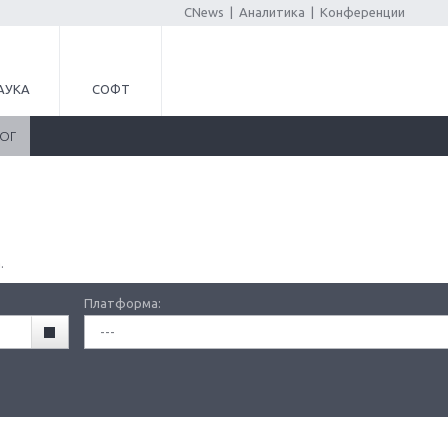
CNews
|
Аналитика
|
Конференции
АУКА
СОФТ
ЛОГ
.
Платформа:
---