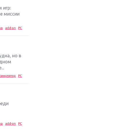
 игр:
Обзор игры The Crew 2: покорение
ые миссии
Америки
ор
add-on
PC
Важнейшие анонсы E3 2018
Крупнейшие релизы мая: Nintendo,
Microsoft и Sony
дна, но в
здном
Новинки для Nintendo Switch:
..
Labo, South Park и ремастер Dark
симулятор
PC
Souls
God Of War: тотальный
перезапуск серии
реди
Far Cry 5: хвалить нельзя ругать
ор
add-on
PC
Игры для терпеливых: 10 лучших