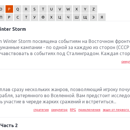
O
P
Q
R
S
T
U
V
W
X
Y
Z
П
Р
С
Т
У
Ф
Х
Ц
Ч
Ш
Щ
Э
Я
inter Storm
on Winter Storm посвящена событиям на Восточном фронт
манные кампании - по одной за каждую из сторон (СССР
учавствовать в событиях под Сталинградом. Каждая сторо
симу
 сплав сразу нескольких жанров, позволяющий игроку поч
рабля, затерянного во Вселенной. Вам предстоит исслед
 участие в череде жарких сражений и встретиться...
стратегия
симулятор
RPG
приключения
экшн от первого 
 Часть 2