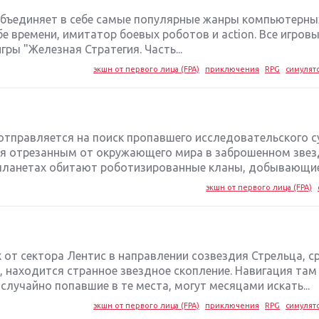
 объединяет в себе самые популярные жанры компьютерных
е времени, имитатор боевых роботов и action. Все игров
ры "Железная Стратегия. Часть...
экшн от первого лица (FPA)
приключения
RPG
симулят
тправляется на поиск пропавшего исследовательского су
тся отрезанным от окружающего мира в заброшенном зве
 планетах обитают роботизированные кланы, добывающие.
экшн от первого лица (FPA)
 от сектора Лентис в направлении созвездия Стрельца, с
 находится странное звездное скопление. Навигация там
 случайно попавшие в те места, могут месяцами искать...
экшн от первого лица (FPA)
приключения
RPG
симулят