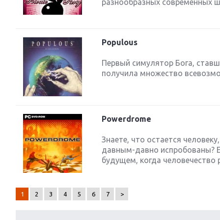
разнообразных современных шт
Populous
Первый симулятор Бога, став
получила множество всевозмо
Powerdrome
Знаете, что остается человеку,
давным-давно испробованы? Ем
будущем, когда человечество р
1
2
3
4
5
6
7
>