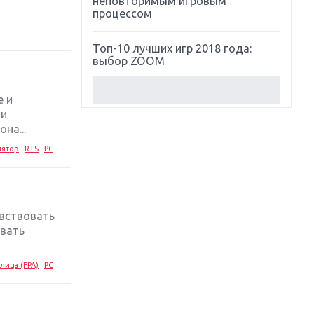
неповторимым игровым
процессом
Топ-10 лучших игр 2018 года:
выбор ZOOM
Обзор Red Dead Redemption 2:
е и
действительно игра года?
 и
на...
Первый в России обзор игры
лятор
RTS
PC
Starlink: Battle For Atlas
Обзор игры Forza Horizon 4:
вершина эволюции
увствовать
овать
Две важных новинки для
консолей: Spider-Man и Divinity
Original Sin 2
лица (FPA)
PC
Три крупных релиза для
гибридной консоли Switch