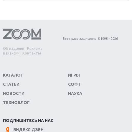
игра года?
Первый в России обзор игры Starlink: Battle For
Atlas
Обзор игры Forza Horizon 4: вершина эволюции
Все права защищены ©1995 – 2026
Об издании
Реклама
Две важных новинки для консолей: Spider-Man и
Вакансии
Контакты
Divinity Original Sin 2
Три крупных релиза для гибридной консоли
КАТАЛОГ
ИГРЫ
Switch
СТАТЬИ
СОФТ
Обзор игры The Crew 2: покорение Америки
НОВОСТИ
НАУКА
ТЕХНОБЛОГ
Важнейшие анонсы E3 2018
Крупнейшие релизы мая: Nintendo, Microsoft и
ПОДПИШИТЕСЬ НА НАС
Sony
ЯНДЕКС.ДЗЕН