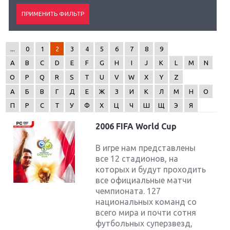
...
0
1
2
3
4
5
6
7
8
9
A
B
C
D
E
F
G
H
I
J
K
L
M
N
O
P
Q
R
S
T
U
V
W
X
Y
Z
А
Б
В
Г
Д
Е
Ж
З
И
К
Л
М
Н
О
П
Р
С
Т
У
Ф
Х
Ц
Ч
Ш
Щ
Э
Я
2006 FIFA World Cup
В игре нам представлены
все 12 стадионов, на
которых и будут проходить
все официальные матчи
чемпионата. 127
национальных команд со
всего мира и почти сотня
футбольных суперзвезд,