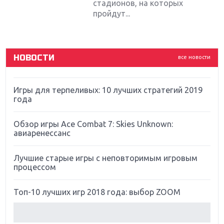
стадионов, на которых
Новинки для Nintendo Switch: Labo, South Park и
пройдут...
ремастер Dark Souls
God Of War: тотальный перезапуск серии
НОВОСТИ
все новости
Far Cry 5: хвалить нельзя ругать
Игры для терпеливых: 10 лучших стратегий 2019
года
Обзор игры Ace Combat 7: Skies Unknown:
авиаренессанс
Лучшие старые игры с неповторимым игровым
процессом
Топ-10 лучших игр 2018 года: выбор ZOOM
Обзор Red Dead Redemption 2: действительно