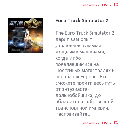
симулятор
racing
PC
Euro Truck Simulator 2
The Euro Truck Simulator 2
дарит вам опыт
управления самыми
мощными машинами,
когда-либо
появлявшимися на
шоссейных магистралях и
автобанах Европы. Вы
сможете пройти весь путь -
от энтузиаста-
дальнобойщика, до
обладателя собственной
транспортной империи.
Настраивайте...
симулятор
racing
PC