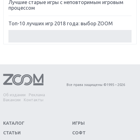
Лучшие старые игры с неповторимым игровым
процессом
Топ-10 лучших игр 2018 года: выбор ZOOM
Обзор Red Dead Redemption 2: действительно
игра года?
Первый в России обзор игры Starlink: Battle For
Atlas
Обзор игры Forza Horizon 4: вершина эволюции
Все права защищены ©1995 – 2026
Об издании
Реклама
Две важных новинки для консолей: Spider-Man и
Вакансии
Контакты
Divinity Original Sin 2
Три крупных релиза для гибридной консоли
КАТАЛОГ
ИГРЫ
Switch
СТАТЬИ
СОФТ
Обзор игры The Crew 2: покорение Америки