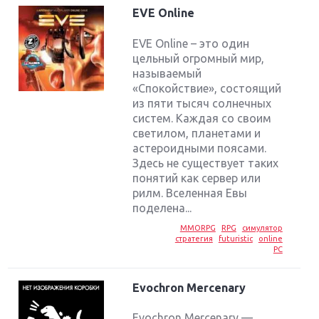
EVE Online
EVE Online – это один
цельный огромный мир,
называемый
«Спокойствие», состоящий
из пяти тысяч солнечных
систем. Каждая со своим
светилом, планетами и
астероидными поясами.
Здесь не существует таких
понятий как сервер или
рилм. Вселенная Евы
поделена...
MMORPG
RPG
симулятор
стратегия
futuristic
online
PC
Evochron Mercenary
Evochron Mercenary —