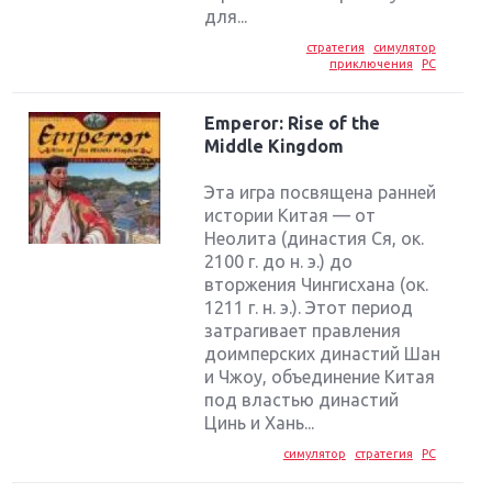
для...
стратегия
симулятор
приключения
PC
Emperor: Rise of the
Middle Kingdom
Эта игра посвящена ранней
истории Китая — от
Неолита (династия Ся, ок.
2100 г. до н. э.) до
вторжения Чингисхана (ок.
1211 г. н. э.). Этот период
затрагивает правления
доимперских династий Шан
и Чжоу, объединение Китая
под властью династий
Цинь и Хань...
симулятор
стратегия
PC