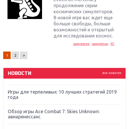
продолжение серии
космических симуляторов.
В новой игре вас ждет еще
больше свободы, больше
Крупнейшие релизы мая: Nintendo, Microsoft и
Sony
возможностей и открытый
для исследования космос.
Новинки для Nintendo Switch: Labo, South Park и
симулятор
симулятор
PC
ремастер Dark Souls
1
2
>
God Of War: тотальный перезапуск серии
НОВОСТИ
все новости
Far Cry 5: хвалить нельзя ругать
Игры для терпеливых: 10 лучших стратегий 2019
года
Обзор игры Ace Combat 7: Skies Unknown:
авиаренессанс