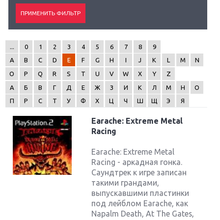
...
0
1
2
3
4
5
6
7
8
9
A
B
C
D
E
F
G
H
I
J
K
L
M
N
O
P
Q
R
S
T
U
V
W
X
Y
Z
А
Б
В
Г
Д
Е
Ж
З
И
К
Л
М
Н
О
П
Р
С
Т
У
Ф
Х
Ц
Ч
Ш
Щ
Э
Я
Earache: Extreme Metal
Racing
Earache: Extreme Metal
Racing - аркадная гонка.
Саундтрек к игре записан
такими грандами,
выпускавшими пластинки
под лейблом Earache, как
Napalm Death, At The Gates,