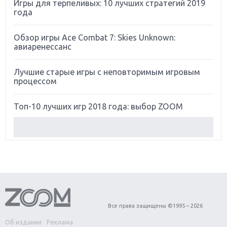
Игры для терпеливых: 10 лучших стратегий 2019
года
Обзор игры Ace Combat 7: Skies Unknown:
авиаренессанс
Лучшие старые игры с неповторимым игровым
процессом
Топ-10 лучших игр 2018 года: выбор ZOOM
Обзор Red Dead Redemption 2: действительно
игра года?
Первый в России обзор игры Starlink: Battle For
Atlas
Обзор игры Forza Horizon 4: вершина эволюции
Все права защищены ©1995 – 2026
Об издании
Реклама
Две важных новинки для консолей: Spider-Man и