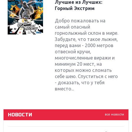
Лучшие из Лучших:
Горный Экстрим
Добро пожаловать на
самый опасный
горнолыжный склон в мире.
Забудьте, что такое лыжня,
перед вами - 2000 метров
отвесной кручи,
многочисленные виражи и
минимум 20 мест, на
Крупнейшие релизы мая: Nintendo, Microsoft и
Sony
которых можно сломать
себе шею. Спуститься с него
- доказать, что у тебя
Новинки для Nintendo Switch: Labo, South Park и
вместо...
ремастер Dark Souls
God Of War: тотальный перезапуск серии
НОВОСТИ
все новости
Far Cry 5: хвалить нельзя ругать