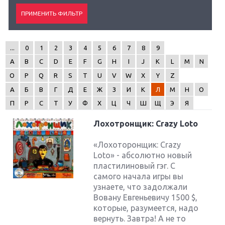
...
0
1
2
3
4
5
6
7
8
9
A
B
C
D
E
F
G
H
I
J
K
L
M
N
O
P
Q
R
S
T
U
V
W
X
Y
Z
А
Б
В
Г
Д
Е
Ж
З
И
К
Л
М
Н
О
П
Р
С
Т
У
Ф
Х
Ц
Ч
Ш
Щ
Э
Я
Лохотронщик: Crazy Loto
«Лохоторонщик: Crazy
Loto» - абсолютно новый
пластилиновый гэг. С
самого начала игры вы
узнаете, что задолжали
Вовану Евгеньевичу 1500 $,
которые, разумеется, надо
вернуть. Завтра! А не то