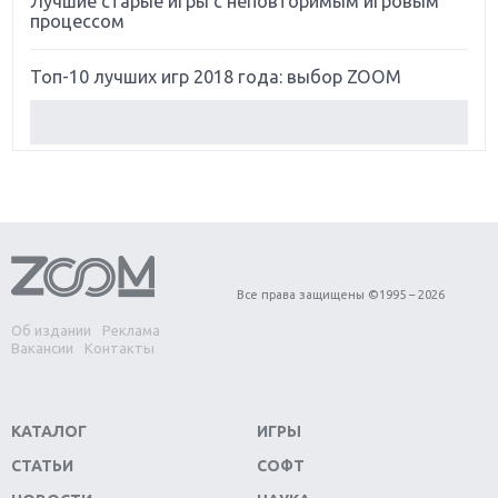
Лучшие старые игры с неповторимым игровым
процессом
Топ-10 лучших игр 2018 года: выбор ZOOM
Обзор Red Dead Redemption 2: действительно
игра года?
Первый в России обзор игры Starlink: Battle For
Atlas
Обзор игры Forza Horizon 4: вершина эволюции
Все права защищены ©1995 – 2026
Об издании
Реклама
Две важных новинки для консолей: Spider-Man и
Вакансии
Контакты
Divinity Original Sin 2
Три крупных релиза для гибридной консоли
КАТАЛОГ
ИГРЫ
Switch
СТАТЬИ
СОФТ
Обзор игры The Crew 2: покорение Америки