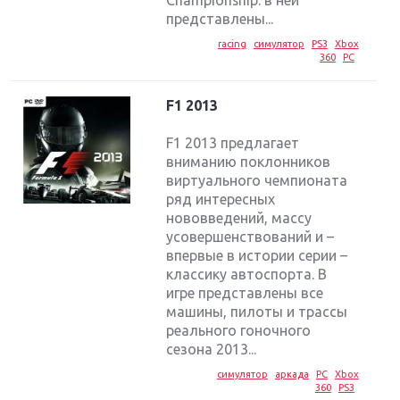
представлены...
racing
симулятор
PS3
Xbox
360
PC
F1 2013
F1 2013 предлагает
вниманию поклонников
виртуального чемпионата
ряд интересных
нововведений, массу
усовершенствований и –
впервые в истории серии –
классику автоспорта. В
игре представлены все
машины, пилоты и трассы
реального гоночного
сезона 2013...
симулятор
аркада
PC
Xbox
360
PS3