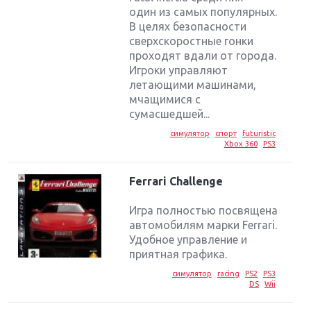
один из самых популярных.
В целях безопасности
сверхскоростные гонки
проходят вдали от города.
Игроки управляют
летающими машинами,
мчащимися с
сумасшедшей...
симулятор
спорт
futuristic
Xbox 360
PS3
Ferrari Challenge
Игра полностью посвящена
автомобилям марки Ferrari.
Удобное управление и
приятная графика.
симулятор
racing
PS2
PS3
DS
Wii