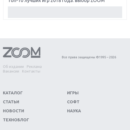
Топ-10 лучших игр 2018 года: выбор ZOOM
Обзор Red Dead Redemption 2: действительно
игра года?
Первый в России обзор игры Starlink: Battle For
Atlas
Обзор игры Forza Horizon 4: вершина эволюции
Все права защищены ©1995 – 2026
Об издании
Реклама
Две важных новинки для консолей: Spider-Man и
Вакансии
Контакты
Divinity Original Sin 2
Три крупных релиза для гибридной консоли
КАТАЛОГ
ИГРЫ
Switch
СТАТЬИ
СОФТ
Обзор игры The Crew 2: покорение Америки
НОВОСТИ
НАУКА
ТЕХНОБЛОГ
Важнейшие анонсы E3 2018