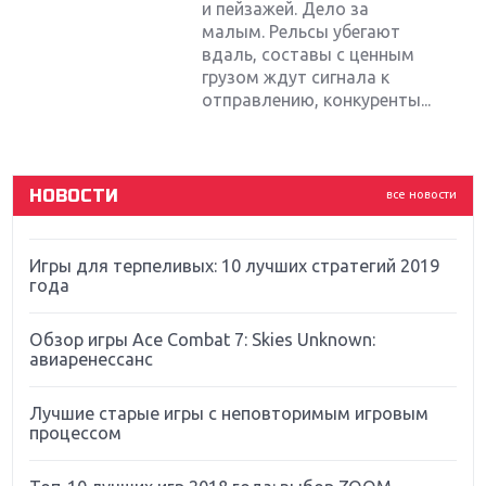
и пейзажей. Дело за
Крупнейшие релизы мая: Nintendo, Microsoft и
Sony
малым. Рельсы убегают
вдаль, составы с ценным
грузом ждут сигнала к
Новинки для Nintendo Switch: Labo, South Park и
отправлению, конкуренты...
ремастер Dark Souls
God Of War: тотальный перезапуск серии
НОВОСТИ
все новости
Far Cry 5: хвалить нельзя ругать
Игры для терпеливых: 10 лучших стратегий 2019
года
Обзор игры Ace Combat 7: Skies Unknown:
авиаренессанс
Лучшие старые игры с неповторимым игровым
процессом