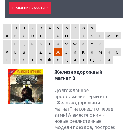
...
0
1
2
3
4
5
6
7
8
9
A
B
C
D
E
F
G
H
I
J
K
L
M
N
O
P
Q
R
S
T
U
V
W
X
Y
Z
А
Б
В
Г
Д
Е
Ж
З
И
К
Л
М
Н
О
П
Р
С
Т
У
Ф
Х
Ц
Ч
Ш
Щ
Э
Я
Железнодорожный
магнат 3
Долгожданное
продолжение серии игр
"Железнодорожный
магнат" наконец-то перед
вами! А вместе с ним -
новые реалистичные
модели поездов, построек