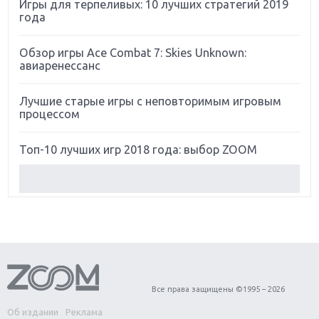
Игры для терпеливых: 10 лучших стратегий 2019
года
Обзор игры Ace Combat 7: Skies Unknown:
авиаренессанс
Лучшие старые игры с неповторимым игровым
процессом
Топ-10 лучших игр 2018 года: выбор ZOOM
Обзор Red Dead Redemption 2: действительно
игра года?
Первый в России обзор игры Starlink: Battle For
Atlas
Обзор игры Forza Horizon 4: вершина эволюции
Все права защищены ©1995 – 2026
Об издании
Реклама
Две важных новинки для консолей: Spider-Man и