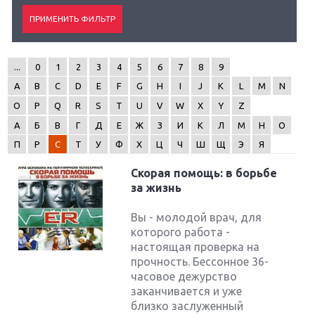
...
0
1
2
3
4
5
6
7
8
9
A
B
C
D
E
F
G
H
I
J
K
L
M
N
O
P
Q
R
S
T
U
V
W
X
Y
Z
А
Б
В
Г
Д
Е
Ж
З
И
К
Л
М
Н
О
П
Р
С
Т
У
Ф
Х
Ц
Ч
Ш
Щ
Э
Я
Скорая помощь: в борьбе
за жизнь
Вы - молодой врач, для
которого работа -
настоящая проверка на
прочность. Бессонное 36-
часовое дежурство
заканчивается и уже
близко заслуженный