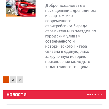
Добро пожаловать в
насыщенный адреналином
и азартом мир
современного
стритрейсинга. Череда
стремительных заездов по
городским улицам
современного и
исторического Питера
связана в единую, лихо
Крупнейшие релизы мая: Nintendo, Microsoft и
закрученную историю
Sony
приключений молодого
талантливого гонщика....
Новинки для Nintendo Switch: Labo, South Park и
ремастер Dark Souls
1
2
>
God Of War: тотальный перезапуск серии
НОВОСТИ
все новости
Far Cry 5: хвалить нельзя ругать