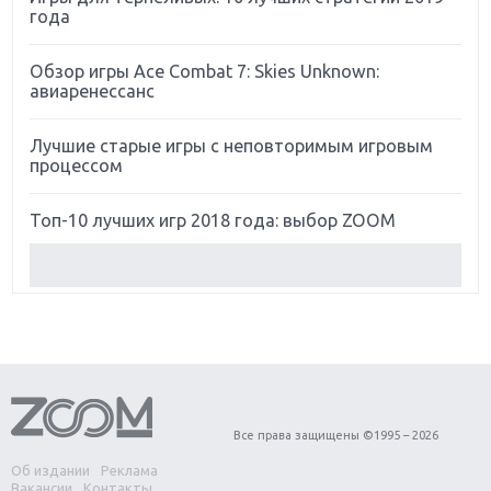
года
Обзор игры Ace Combat 7: Skies Unknown:
авиаренессанс
Лучшие старые игры с неповторимым игровым
процессом
Топ-10 лучших игр 2018 года: выбор ZOOM
Обзор Red Dead Redemption 2: действительно
игра года?
Первый в России обзор игры Starlink: Battle For
Atlas
Обзор игры Forza Horizon 4: вершина эволюции
Все права защищены ©1995 – 2026
Об издании
Реклама
Две важных новинки для консолей: Spider-Man и
Вакансии
Контакты