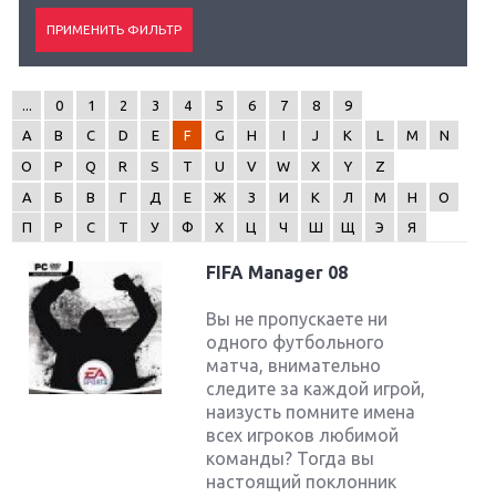
...
0
1
2
3
4
5
6
7
8
9
A
B
C
D
E
F
G
H
I
J
K
L
M
N
O
P
Q
R
S
T
U
V
W
X
Y
Z
А
Б
В
Г
Д
Е
Ж
З
И
К
Л
М
Н
О
П
Р
С
Т
У
Ф
Х
Ц
Ч
Ш
Щ
Э
Я
FIFA Manager 08
Вы не пропускаете ни
одного футбольного
матча, внимательно
следите за каждой игрой,
наизусть помните имена
всех игроков любимой
команды? Тогда вы
настоящий поклонник