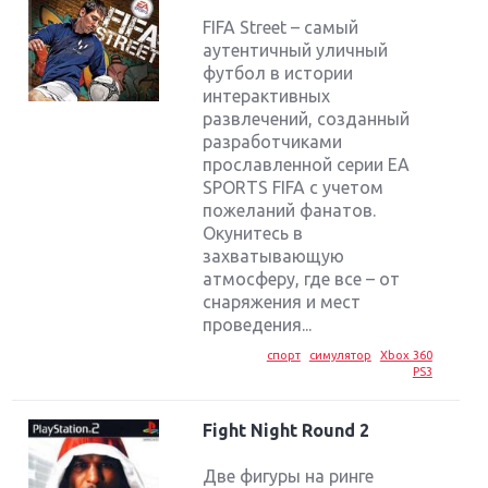
FIFA Street – самый
аутентичный уличный
футбол в истории
интерактивных
развлечений, созданный
разработчиками
прославленной серии EA
SPORTS FIFA с учетом
пожеланий фанатов.
Окунитесь в
захватывающую
атмосферу, где все – от
снаряжения и мест
проведения...
спорт
симулятор
Xbox 360
PS3
Fight Night Round 2
Две фигуры на ринге