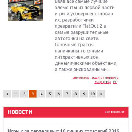
Взяв все самые лучшие
элементы из первой части
игры и усовершенствовав
их, разработчики
превратили FlatOut 2 в
самые разрушительные
автогонки на свете.
Гоночные трассы
напичканы тысячами
интерактивных зон,
Крупнейшие релизы мая: Nintendo, Microsoft и
динамическими объектами,
Sony
а также рискованными...
симулятор
экшн от первого
Новинки для Nintendo Switch: Labo, South Park и
лица (FPA)
PC
ремастер Dark Souls
<
1
2
3
4
5
6
7
8
9
10
>
God Of War: тотальный перезапуск серии
НОВОСТИ
все новости
Far Cry 5: хвалить нельзя ругать
Игры для терпеливых: 10 лучших стратегий 2019