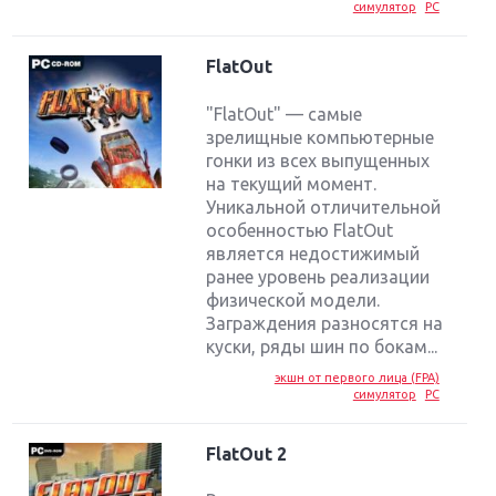
симулятор
PC
FlatOut
"FlatOut" — самые
зрелищные компьютерные
гонки из всех выпущенных
на текущий момент.
Уникальной отличительной
особенностью FlatOut
является недостижимый
ранее уровень реализации
физической модели.
Заграждения разносятся на
куски, ряды шин по бокам...
экшн от первого лица (FPA)
симулятор
PC
FlatOut 2