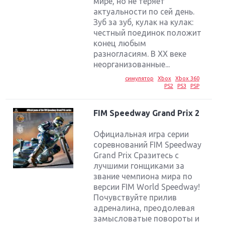
мире, но не теряет
актуальности по сей день.
Зуб за зуб, кулак на кулак:
честный поединок положит
конец любым
разногласиям. В XX веке
неорганизованные...
симулятор
Xbox
Xbox 360
PS2
PS3
PSP
FIM Speedway Grand Prix 2
Официальная игра серии
соревнований FIM Speedway
Grand Prix Сразитесь с
лучшими гонщиками за
звание чемпиона мира по
версии FIM World Speedway!
Почувствуйте прилив
адреналина, преодолевая
замысловатые повороты и