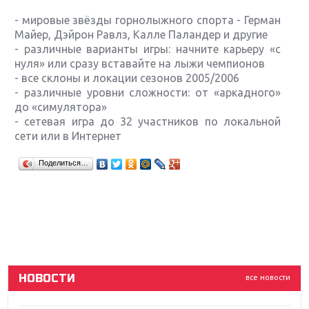
- мировые звёзды горнолыжного спорта - Герман
Майер, Дэйрон Равлз, Калле Паландер и другие
- различные варианты игры: начните карьеру «с
нуля» или сразу вставайте на лыжи чемпионов
- все склоны и локации сезонов 2005/2006
- различные уровни сложности: от «аркадного»
до «симулятора»
- сетевая игра до 32 участников по локальной
сети или в Интернет
Крупнейшие релизы мая: Nintendo, Microsoft и
Поделиться…
Sony
Новинки для Nintendo Switch: Labo, South Park и
ремастер Dark Souls
God Of War: тотальный перезапуск серии
НОВОСТИ
все новости
Far Cry 5: хвалить нельзя ругать