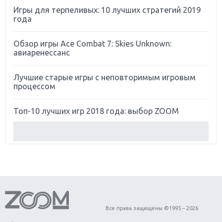
Игры для терпеливых: 10 лучших стратегий 2019
года
Обзор игры Ace Combat 7: Skies Unknown:
авиаренессанс
Лучшие старые игры с неповторимым игровым
процессом
Топ-10 лучших игр 2018 года: выбор ZOOM
Обзор Red Dead Redemption 2: действительно
игра года?
Первый в России обзор игры Starlink: Battle For
Atlas
Обзор игры Forza Horizon 4: вершина эволюции
Все права защищены ©1995 – 2026