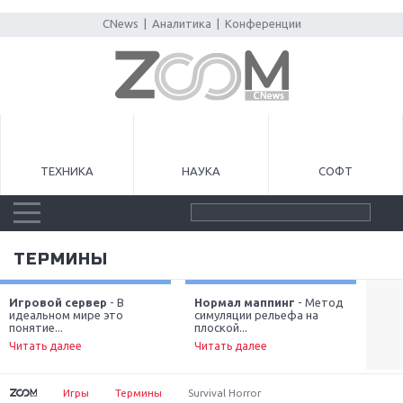
CNews
|
Аналитика
|
Конференции
ТЕХНИКА
НАУКА
СОФТ
ТЕРМИНЫ
Игровой сервер
- В
Нормал маппинг
- Метод
От
идеальном мире это
симуляции рельефа на
обл
Next
понятие...
плоской...
Чит
Читать далее
Читать далее
Игры
Термины
Survival Horror