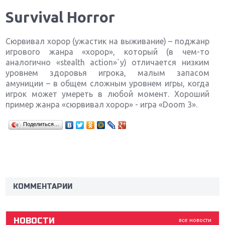
Survival Horror
Сюрвивал хорор (ужастик на выживание) – поджанр
игрового жанра «хорор», который (в чем-то
аналогично «stealth action»`у) отличается низким
уровнем здоровья игрока, малым запасом
амуниции – в общем сложным уровнем игры, когда
игрок может умереть в любой момент. Хороший
пример жанра «сюрвивал хорор» - игра «Doom 3».
Поделиться…
Крупнейшие релизы мая: Nintendo, Microsoft и
Sony
Новинки для Nintendo Switch: Labo, South Park и
ремастер Dark Souls
КОММЕНТАРИИ
God Of War: тотальный перезапуск серии
НОВОСТИ
все новости