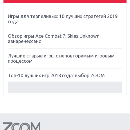
Far Cry 5: хвалить нельзя ругать
Игры для терпеливых: 10 лучших стратегий 2019
года
Обзор игры Ace Combat 7: Skies Unknown:
авиаренессанс
Лучшие старые игры с неповторимым игровым
процессом
Топ-10 лучших игр 2018 года: выбор ZOOM
Обзор Red Dead Redemption 2: действительно
игра года?
Первый в России обзор игры Starlink: Battle For
Atlas
Обзор игры Forza Horizon 4: вершина эволюции