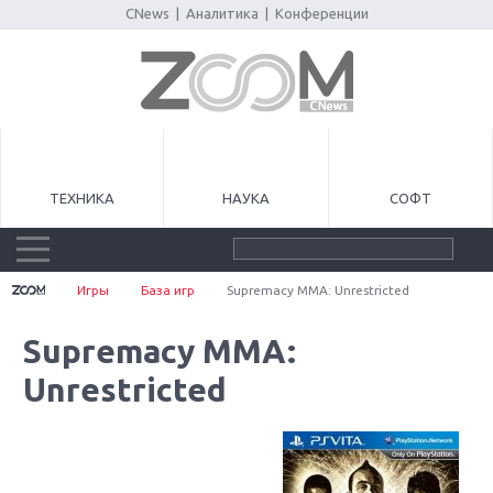
CNews
|
Аналитика
|
Конференции
ТЕХНИКА
НАУКА
СОФТ
Игры
База игр
Supremacy MMA: Unrestricted
Supremacy MMA:
Unrestricted