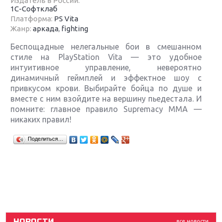
Издатель в России:
1C-Софтклаб
Платформа:
PS Vita
Жанр:
аркада
,
fighting
Беспощадные нелегальные бои в смешанном
стиле на PlayStation Vita — это удобное
интуитивное управление, невероятно
динамичный геймплей и эффектное шоу с
привкусом крови. Выбирайте бойца по душе и
вместе с ним взойдите на вершину пьедестала. И
помните: главное правило Supremacy MMA —
никаких правил!
Крупнейшие релизы мая: Nintendo, Microsoft и
Поделиться…
Sony
Новинки для Nintendo Switch: Labo, South Park и
ремастер Dark Souls
God Of War: тотальный перезапуск серии
НОВОСТИ
все новости