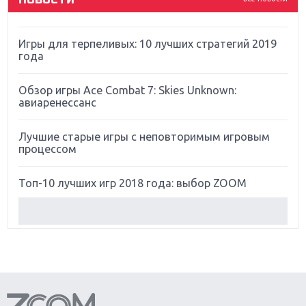
Far Cry 5: хвалить нельзя ругать
Игры для терпеливых: 10 лучших стратегий 2019
года
Обзор игры Ace Combat 7: Skies Unknown:
авиаренессанс
Лучшие старые игры с неповторимым игровым
процессом
Топ-10 лучших игр 2018 года: выбор ZOOM
Обзор Red Dead Redemption 2: действительно
игра года?
Первый в России обзор игры Starlink: Battle For
Atlas