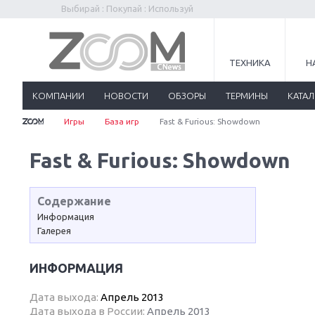
Выбирай : Покупай : Используй
ТЕХНИКА
Н
КОМПАНИИ
НОВОСТИ
ОБЗОРЫ
ТЕРМИНЫ
КАТА
Игры
База игр
Fast & Furious: Showdown
Fast & Furious: Showdown
Содержание
Информация
Галерея
ИНФОРМАЦИЯ
Дата выхода:
Апрель 2013
Дата выхода в России:
Апрель 2013