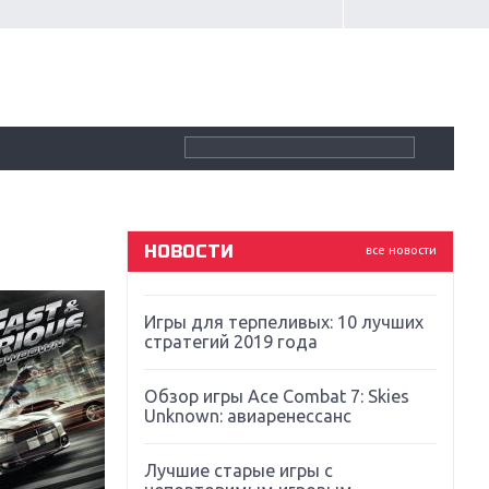
Крупнейшие релизы мая: Nintendo,
Microsoft и Sony
Новинки для Nintendo Switch:
Labo, South Park и ремастер Dark
Souls
God Of War: тотальный
перезапуск серии
НОВОСТИ
все новости
Far Cry 5: хвалить нельзя ругать
Игры для терпеливых: 10 лучших
стратегий 2019 года
Обзор игры Ace Combat 7: Skies
Unknown: авиаренессанс
Лучшие старые игры с