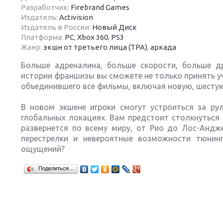
Разработчик:
Firebrand Games
Издатель:
Activision
Издатель в России:
Новый Диск
Платформа:
PC
,
Xbox 360
,
PS3
Жанр:
экшн от третьего лица (TPA)
,
аркада
Next
Больше адреналина, больше скорости, больше д
истории франшизы вы сможете не только принять уч
объединившего все фильмы, включая новую, шестую 
В новом экшене игроки смогут устроиться за р
глобальных локациях. Вам предстоит столкнуться
развернется по всему миру, от Рио до Лос-Андж
перестрелки и невероятные возможности тюнин
ощущений?
Поделиться…