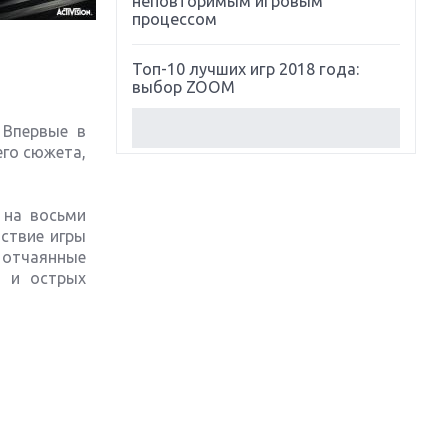
неповторимым игровым
процессом
Топ-10 лучших игр 2018 года:
выбор ZOOM
 Впервые в
Обзор Red Dead Redemption 2:
его сюжета,
действительно игра года?
Первый в России обзор игры
 на восьми
Starlink: Battle For Atlas
ствие игры
 отчаянные
Обзор игры Forza Horizon 4:
и и острых
вершина эволюции
Две важных новинки для
консолей: Spider-Man и Divinity
Original Sin 2
Три крупных релиза для
гибридной консоли Switch