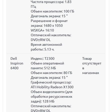
Частота процессора:
1.83
ГГц
Объем накопителя:
100 ГБ
Диагональ экрана:
15 "
Разрешение и формат
экрана: 1680 x 1050
WSXGA+ 16:10
Оптический накопитель:
DVD±RW DL
Время автономной
работы: 5.13 ч.
Dell
Индекс: T2300
Товар
Inspiron
Объем оперативной
отсутствует
6400
памяти:
512 МБ
в
Объем накопителя:
80 ГБ
магазинах
Диагональ экрана:
15 "
Графический процессор:
ATI Mobility Radeon X1300
Объем видеопамяти (для
обработки ресурсоемких
задач):
128 МБ
Оптический накопитель:
DVD±RW DL