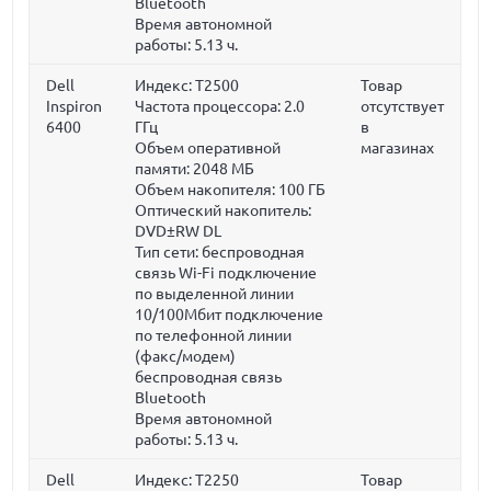
Bluetooth
Время автономной
работы: 5.13 ч.
Dell
Индекс: T2500
Товар
Inspiron
Частота процессора:
2.0
отсутствует
6400
ГГц
в
Объем оперативной
магазинах
памяти:
2048 МБ
Объем накопителя:
100 ГБ
Оптический накопитель:
DVD±RW DL
Тип сети: беспроводная
связь Wi-Fi подключение
по выделенной линии
10/100Мбит подключение
по телефонной линии
(факс/модем)
беспроводная связь
Bluetooth
Время автономной
работы: 5.13 ч.
Dell
Индекс: T2250
Товар