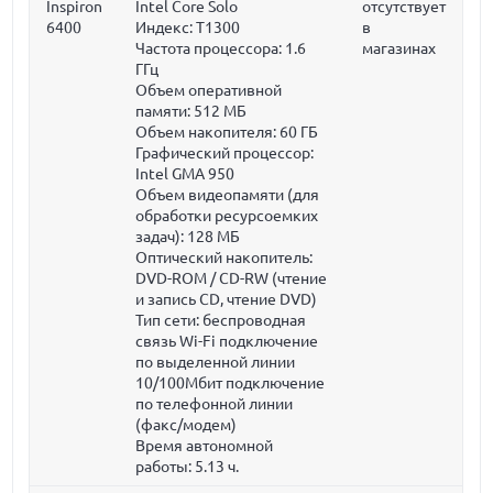
Inspiron
Intel Core Solo
отсутствует
6400
Индекс: T1300
в
Частота процессора:
1.6
магазинах
ГГц
Объем оперативной
памяти:
512 МБ
Объем накопителя:
60 ГБ
Графический процессор:
Intel GMA 950
Объем видеопамяти (для
обработки ресурсоемких
задач):
128 МБ
Оптический накопитель:
DVD-ROM / CD-RW (чтение
и запись CD, чтение DVD)
Тип сети: беспроводная
связь Wi-Fi подключение
по выделенной линии
10/100Мбит подключение
по телефонной линии
(факс/модем)
Время автономной
работы: 5.13 ч.