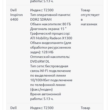
работы: 5.13 ч.
Dell
Индекс: T2300
Товар
Inspiron
Тип оперативной памяти:
отсутствует
6400
DDR2 SDRAM
в
Объем накопителя:
80 ГБ
магазинах
Диагональ экрана:
15 "
Графический процессор:
ATI Mobility Radeon X1300
Объем видеопамяти (для
обработки ресурсоемких
задач):
128 МБ
Оптический накопитель:
DVD±RW DL
Тип сети: беспроводная
связь Wi-Fi подключение
по выделенной линии
10/100Мбит подключение
по телефонной линии
(факс/модем)
Время автономной
работы: 5.13 ч.
Dell
Индекс: T2300
Товар