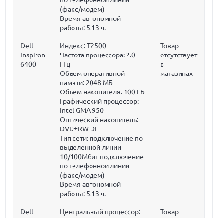
(факс/модем)
Время автономной
работы: 5.13 ч.
Dell
Индекс: T2500
Товар
Inspiron
Частота процессора:
2.0
отсутствует
6400
ГГц
в
Объем оперативной
магазинах
памяти:
2048 МБ
Объем накопителя:
100 ГБ
Графический процессор:
Intel GMA 950
Оптический накопитель:
DVD±RW DL
Тип сети: подключение по
выделенной линии
10/100Мбит подключение
по телефонной линии
(факс/модем)
Время автономной
работы: 5.13 ч.
Dell
Центральный процессор:
Товар