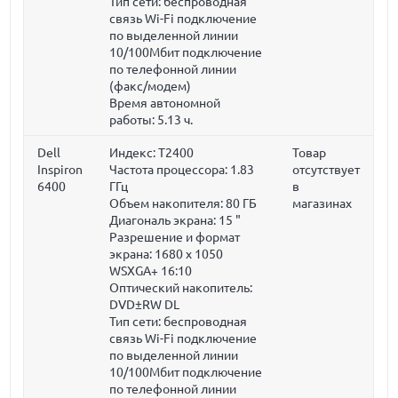
Тип сети: беспроводная
связь Wi-Fi подключение
по выделенной линии
10/100Мбит подключение
по телефонной линии
(факс/модем)
Время автономной
работы: 5.13 ч.
Dell
Индекс: T2400
Товар
Inspiron
Частота процессора:
1.83
отсутствует
6400
ГГц
в
Объем накопителя:
80 ГБ
магазинах
Диагональ экрана:
15 "
Разрешение и формат
экрана: 1680 x 1050
WSXGA+ 16:10
Оптический накопитель:
DVD±RW DL
Тип сети: беспроводная
связь Wi-Fi подключение
по выделенной линии
10/100Мбит подключение
по телефонной линии