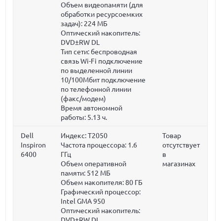
Объем видеопамяти (для
обработки ресурсоемких
задач):
224 МБ
Оптический накопитель:
DVD±RW DL
Тип сети: беспроводная
связь Wi-Fi подключение
по выделенной линии
10/100Мбит подключение
по телефонной линии
(факс/модем)
Время автономной
работы: 5.13 ч.
Dell
Индекс: T2050
Товар
Inspiron
Частота процессора:
1.6
отсутствует
6400
ГГц
в
Объем оперативной
магазинах
памяти:
512 МБ
Объем накопителя:
80 ГБ
Графический процессор:
Intel GMA 950
Оптический накопитель:
DVD±RW DL