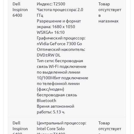
Dell
Индекс: T2500
Товар
Inspiron
Частота процессора:
2.0
отсутствует
6400
ГГц
в
Разрешение и формат
магазинах
экрана: 1680 x 1050
WSXGA+ 16:10
Графический процессор:
nVidia GeForce 7300 Go
Оптический накопитель:
DVD±RW DL
Тип сети: беспроводная
связь Wi-Fi подключение
по выделенной линии
10/100Мбит подключение
по телефонной линии
(факс/модем)
беспроводная связь
Bluetooth
Время автономной
работы: 5.13 ч.
Dell
Центральный процессор:
Товар
Inspiron
Intel Core Solo
отсутствует