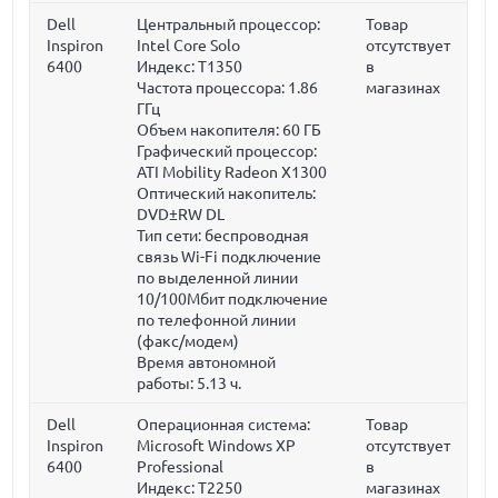
Dell
Центральный процессор:
Товар
Inspiron
Intel Core Solo
отсутствует
6400
Индекс: T1350
в
Частота процессора:
1.86
магазинах
ГГц
Объем накопителя:
60 ГБ
Графический процессор:
ATI Mobility Radeon X1300
Оптический накопитель:
DVD±RW DL
Тип сети: беспроводная
связь Wi-Fi подключение
по выделенной линии
10/100Мбит подключение
по телефонной линии
(факс/модем)
Время автономной
работы: 5.13 ч.
Dell
Операционная система:
Товар
Inspiron
Microsoft Windows XP
отсутствует
6400
Professional
в
Индекс: T2250
магазинах