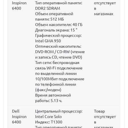
Inspiron
Тип оперативной памяти:
отсутствует
6400
DDR2 SDRAM
в
Объем оперативной
магазинах
памяти:
512 МБ
Объем накопителя:
40 ГБ
Диагональ экрана:
15 "
Графический процессор:
Intel GMA 950
Оптический накопитель:
DVD-ROM / CD-RW (чтение
и запись CD, чтение DVD)
Тип сети: беспроводная
связь Wi-Fi подключение
по выделенной линии
10/100Мбит подключение
по телефонной линии
(факс/модем)
Время автономной
работы: 5.13 ч.
Dell
Центральный процессор:
Товар
Inspiron
Intel Core Solo
отсутствует
6400
Индекс: T1300
в
Тип оперативной памяти:
магазинах