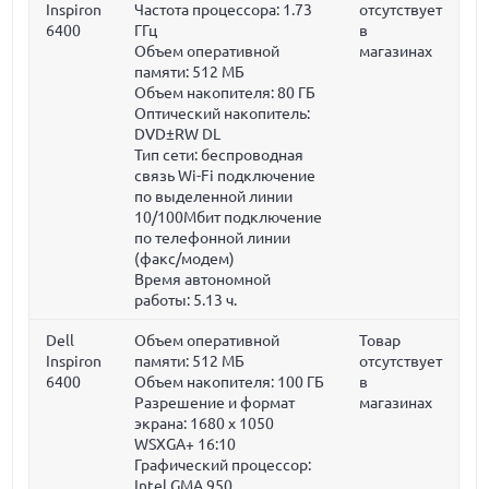
Inspiron
Частота процессора:
1.73
отсутствует
6400
ГГц
в
Объем оперативной
магазинах
памяти:
512 МБ
Объем накопителя:
80 ГБ
Оптический накопитель:
DVD±RW DL
Тип сети: беспроводная
связь Wi-Fi подключение
по выделенной линии
10/100Мбит подключение
по телефонной линии
(факс/модем)
Время автономной
работы: 5.13 ч.
Dell
Объем оперативной
Товар
Inspiron
памяти:
512 МБ
отсутствует
6400
Объем накопителя:
100 ГБ
в
Разрешение и формат
магазинах
экрана: 1680 x 1050
WSXGA+ 16:10
Графический процессор:
Intel GMA 950