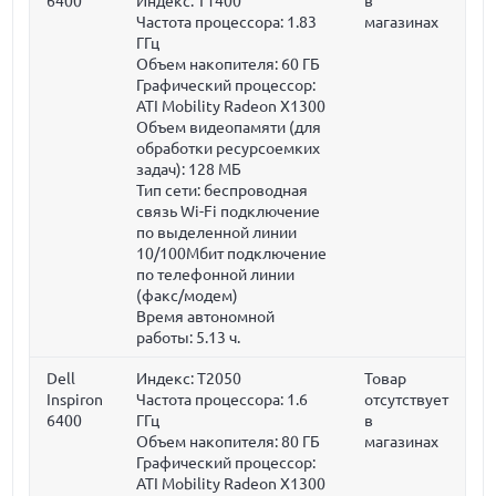
6400
Индекс: T1400
в
Частота процессора:
1.83
магазинах
ГГц
Объем накопителя:
60 ГБ
Графический процессор:
ATI Mobility Radeon X1300
Объем видеопамяти (для
обработки ресурсоемких
задач):
128 МБ
Тип сети: беспроводная
связь Wi-Fi подключение
по выделенной линии
10/100Мбит подключение
по телефонной линии
(факс/модем)
Время автономной
работы: 5.13 ч.
Dell
Индекс: T2050
Товар
Inspiron
Частота процессора:
1.6
отсутствует
6400
ГГц
в
Объем накопителя:
80 ГБ
магазинах
Графический процессор:
ATI Mobility Radeon X1300