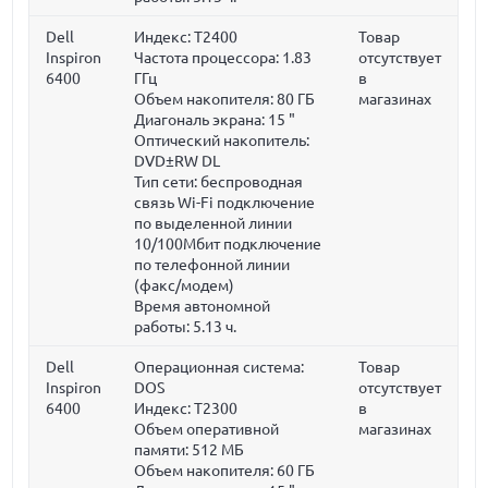
Dell
Индекс: T2400
Товар
Inspiron
Частота процессора:
1.83
отсутствует
6400
ГГц
в
Объем накопителя:
80 ГБ
магазинах
Диагональ экрана:
15 "
Оптический накопитель:
DVD±RW DL
Тип сети: беспроводная
связь Wi-Fi подключение
по выделенной линии
10/100Мбит подключение
по телефонной линии
(факс/модем)
Время автономной
работы: 5.13 ч.
Dell
Операционная система:
Товар
Inspiron
DOS
отсутствует
6400
Индекс: T2300
в
Объем оперативной
магазинах
памяти:
512 МБ
Объем накопителя:
60 ГБ