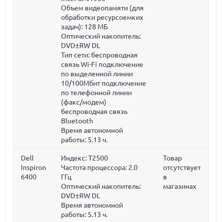
Объем видеопамяти (для
обработки ресурсоемких
задач):
128 МБ
Оптический накопитель:
DVD±RW DL
Тип сети: беспроводная
связь Wi-Fi подключение
по выделенной линии
10/100Мбит подключение
по телефонной линии
(факс/модем)
беспроводная связь
Bluetooth
Время автономной
работы: 5.13 ч.
Dell
Индекс: T2500
Товар
Inspiron
Частота процессора:
2.0
отсутствует
6400
ГГц
в
Оптический накопитель:
магазинах
DVD±RW DL
Время автономной
работы: 5.13 ч.