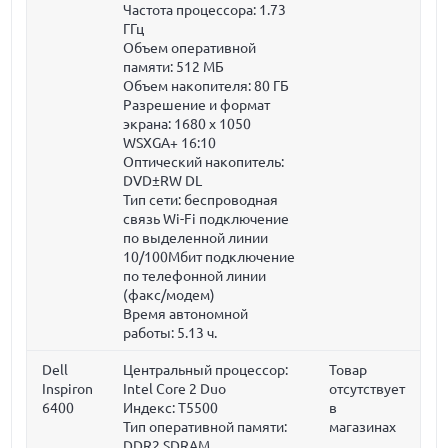
Частота процессора:
1.73
ГГц
Объем оперативной
памяти:
512 МБ
Объем накопителя:
80 ГБ
Разрешение и формат
экрана: 1680 x 1050
WSXGA+ 16:10
Оптический накопитель:
DVD±RW DL
Тип сети: беспроводная
связь Wi-Fi подключение
по выделенной линии
10/100Мбит подключение
по телефонной линии
(факс/модем)
Время автономной
работы: 5.13 ч.
Dell
Центральный процессор:
Товар
Inspiron
Intel Core 2 Duo
отсутствует
6400
Индекс: T5500
в
Тип оперативной памяти:
магазинах
DDR2 SDRAM