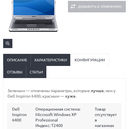
ДОБАВИТЬ К СРАВНЕНИЮ
ОПИСАНИЕ
ХАРАКТЕРИСТИКИ
КОНФИГУРАЦИИ
ОТЗЫВЫ
СТАТЬИ
Зеленым
— отмечены параметры, которые
лучше
, чем у
Dell Inspiron 6400,
красным
—
хуже
.
Dell
Операционная система:
Товар
Inspiron
Microsoft Windows XP
отсутствует
6400
Professional
в
Индекс: T2400
магазинах