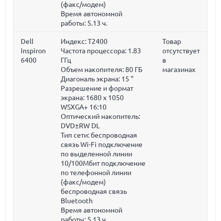
(факс/модем)
Время автономной
работы: 5.13 ч.
Dell
Индекс: T2400
Товар
Inspiron
Частота процессора:
1.83
отсутствует
6400
ГГц
в
Объем накопителя:
80 ГБ
магазинах
Диагональ экрана:
15 "
Разрешение и формат
экрана: 1680 x 1050
WSXGA+ 16:10
Оптический накопитель:
DVD±RW DL
Тип сети: беспроводная
связь Wi-Fi подключение
по выделенной линии
10/100Мбит подключение
по телефонной линии
(факс/модем)
беспроводная связь
Bluetooth
Время автономной
работы: 5.13 ч.