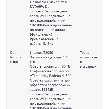
Оптический накопитель:
DVD±RW DL
Тип сети: беспроводная
связь Wi-Fi подключение
по выделенной линии
10/100Мбит подключение
по телефонной линии
(факс/модем)
Время автономной
работы: 5.13 ч.
Dell
Индекс: T2050
Товар
Inspiron
Частота процессора:
1.6
отсутствует
6400
ГГц
в
Объем накопителя:
60 ГБ
магазинах
Графический процессор:
ATI Mobility Radeon X1300
Объем видеопамяти (для
обработки ресурсоемких
задач):
128 МБ
Тип сети: беспроводная
связь Wi-Fi подключение
по выделенной линии
10/100Мбит подключение