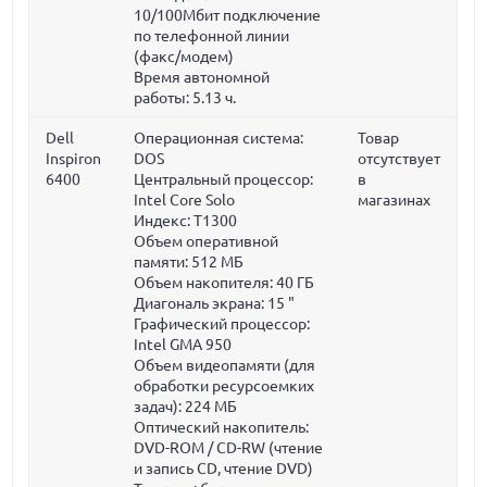
10/100Мбит подключение
по телефонной линии
(факс/модем)
Время автономной
работы: 5.13 ч.
Dell
Операционная система:
Товар
Inspiron
DOS
отсутствует
6400
Центральный процессор:
в
Intel Core Solo
магазинах
Индекс: T1300
Объем оперативной
памяти:
512 МБ
Объем накопителя:
40 ГБ
Диагональ экрана:
15 "
Графический процессор:
Intel GMA 950
Объем видеопамяти (для
обработки ресурсоемких
задач):
224 МБ
Оптический накопитель:
DVD-ROM / CD-RW (чтение
и запись CD, чтение DVD)