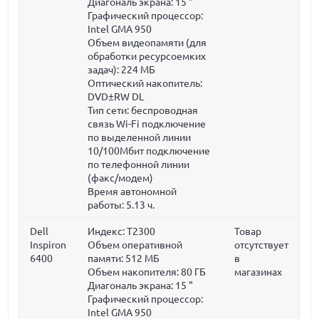
Диагональ экрана:
15 "
Графический процессор:
Intel GMA 950
Объем видеопамяти (для
обработки ресурсоемких
задач):
224 МБ
Оптический накопитель:
DVD±RW DL
Тип сети: беспроводная
связь Wi-Fi подключение
по выделенной линии
10/100Мбит подключение
по телефонной линии
(факс/модем)
Время автономной
работы: 5.13 ч.
Dell
Индекс: T2300
Товар
Inspiron
Объем оперативной
отсутствует
6400
памяти:
512 МБ
в
Объем накопителя:
80 ГБ
магазинах
Диагональ экрана:
15 "
Графический процессор:
Intel GMA 950