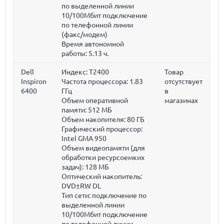
по выделенной линии
10/100Мбит подключение
по телефонной линии
(факс/модем)
Время автономной
работы: 5.13 ч.
Dell
Индекс: T2400
Товар
Inspiron
Частота процессора:
1.83
отсутствует
6400
ГГц
в
Объем оперативной
магазинах
памяти:
512 МБ
Объем накопителя:
80 ГБ
Графический процессор:
Intel GMA 950
Объем видеопамяти (для
обработки ресурсоемких
задач):
128 МБ
Оптический накопитель:
DVD±RW DL
Тип сети: подключение по
выделенной линии
10/100Мбит подключение
по телефонной линии