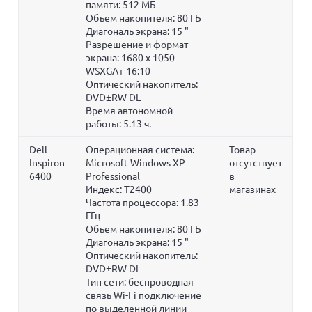
памяти:
512 МБ
Объем накопителя:
80 ГБ
Диагональ экрана:
15 "
Разрешение и формат
экрана: 1680 x 1050
WSXGA+ 16:10
Оптический накопитель:
DVD±RW DL
Время автономной
работы: 5.13 ч.
Dell
Операционная система:
Товар
Inspiron
Microsoft Windows XP
отсутствует
6400
Professional
в
Индекс: T2400
магазинах
Частота процессора:
1.83
ГГц
Объем накопителя:
80 ГБ
Диагональ экрана:
15 "
Оптический накопитель:
DVD±RW DL
Тип сети: беспроводная
связь Wi-Fi подключение
по выделенной линии