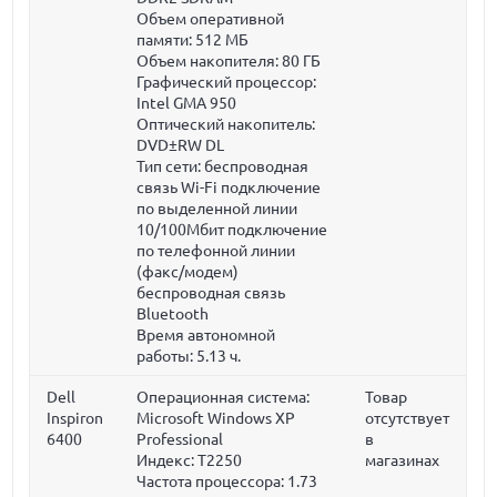
Объем оперативной
памяти:
512 МБ
Объем накопителя:
80 ГБ
Графический процессор:
Intel GMA 950
Оптический накопитель:
DVD±RW DL
Тип сети: беспроводная
связь Wi-Fi подключение
по выделенной линии
10/100Мбит подключение
по телефонной линии
(факс/модем)
беспроводная связь
Bluetooth
Время автономной
работы: 5.13 ч.
Dell
Операционная система:
Товар
Inspiron
Microsoft Windows XP
отсутствует
6400
Professional
в
Индекс: T2250
магазинах
Частота процессора:
1.73