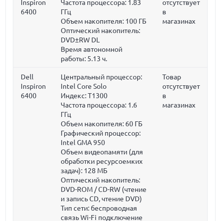
Inspiron
Частота процессора:
1.83
отсутствует
6400
ГГц
в
Объем накопителя:
100 ГБ
магазинах
Оптический накопитель:
DVD±RW DL
Время автономной
работы: 5.13 ч.
Dell
Центральный процессор:
Товар
Inspiron
Intel Core Solo
отсутствует
6400
Индекс: T1300
в
Частота процессора:
1.6
магазинах
ГГц
Объем накопителя:
60 ГБ
Графический процессор:
Intel GMA 950
Объем видеопамяти (для
обработки ресурсоемких
задач):
128 МБ
Оптический накопитель:
DVD-ROM / CD-RW (чтение
и запись CD, чтение DVD)
Тип сети: беспроводная
связь Wi-Fi подключение