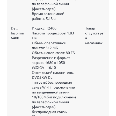
по телефонной линии
(факс/модем)
Время автономной
работы: 5.13 ч.
Dell
Индекс: T2400
Товар
Inspiron
Частота процессора:
1.83
отсутствует
6400
ГГц
в
Объем оперативной
магазинах
памяти:
512 МБ
Объем накопителя:
80 ГБ
Разрешение и формат
экрана: 1680 x 1050
WSXGA+ 16:10
Оптический накопитель:
DVD±RW DL
Тип сети: беспроводная
связь Wi-Fi подключение
по выделенной линии
10/100Мбит подключение
по телефонной линии
(факс/модем)
беспроводная связь