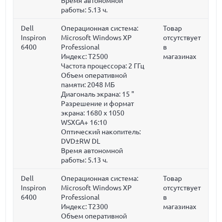
Время автономной
работы: 5.13 ч.
Dell
Операционная система:
Товар
Inspiron
Microsoft Windows XP
отсутствует
6400
Professional
в
Индекс: T2500
магазинах
Частота процессора:
2 ГГц
Объем оперативной
памяти:
2048 МБ
Диагональ экрана:
15 "
Разрешение и формат
экрана: 1680 x 1050
WSXGA+ 16:10
Оптический накопитель:
DVD±RW DL
Время автономной
работы: 5.13 ч.
Dell
Операционная система:
Товар
Inspiron
Microsoft Windows XP
отсутствует
6400
Professional
в
Индекс: T2300
магазинах
Объем оперативной