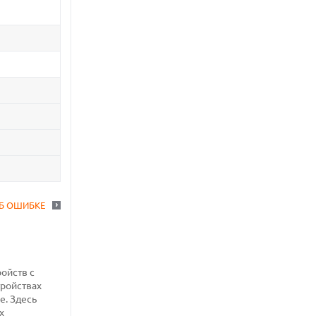
Б ОШИБКЕ
ройств с
тройствах
е. Здесь
х