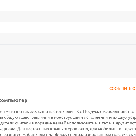
СООБЩИТЬ О
 компьютер
ет - «точно так же, как и настольный ПК». Но, думаем, большинство
на общую идею, различий в конструкции и исполнении этих двух уст
ители считали в порядке вещей использовать и в тех и в других ус
черпала. Для настольных компьютеров одно, для мобильных – друго
е развитие мобильных платформ, специализированных графически