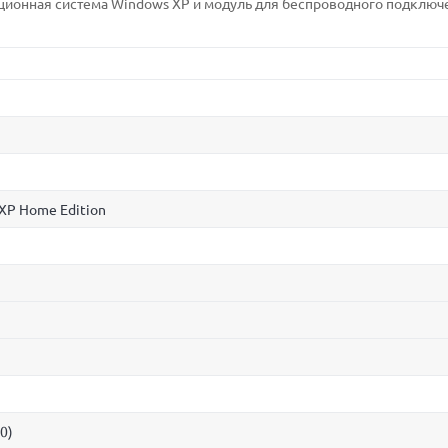
ционная система Windows XP и модуль для беспроводного подключ
 XP Home Edition
0)