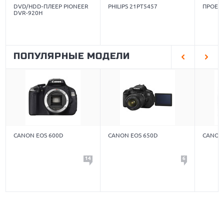
DVD/HDD-ПЛЕЕР PIONEER
PHILIPS 21PT5457
ПРОЕКТ
DVR-920H
ПОПУЛЯРНЫЕ МОДЕЛИ
CANON EOS 600D
CANON EOS 650D
CANON
14
6