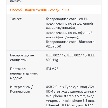
памяти
Способы подключения и соединения
Тип сети
беспроводная связь Wi-Fi,
подключение по выделенной
линии 10/100Мбит,
подключение по телефонной
линии (факс/модем),
беспроводная связь Bluetooth
V2.0+EDR
Беспроводные
IEEE 802.11a, IEEE 802.11b, IEEE
стандарты
802.11g
Протокол
ITU V.92
передачи данных
модема
Интерфейсы /
USB 2.0 - 4 x Type A, выход VGA -
Коннекторы
HD-15, выход аудио/наушники -
mini phone stereo 3.5 mm, вход
микрофон - mini phone 3.5 mm,
Ethernet - RJ-45, модем - RJ-11,