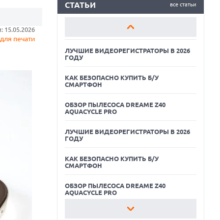
СМАРТФОН
СТАТЬИ
все статьи
ОБЗОР ПЫЛЕСОСА DREAME Z40
 15.05.2026
AQUACYCLE PRO
для печати
ЛУЧШИЕ ВИДЕОРЕГИСТРАТОРЫ В 2026
ГОДУ
КАК БЕЗОПАСНО КУПИТЬ Б/У
СМАРТФОН
ОБЗОР ПЫЛЕСОСА DREAME Z40
AQUACYCLE PRO
ЛУЧШИЕ ВИДЕОРЕГИСТРАТОРЫ В 2026
ГОДУ
07.08.2026
КАК БЕЗОПАСНО КУПИТЬ Б/У
XENIUM ВЫПУСТИЛА КНОПОЧНЫЕ
СМАРТФОН
СМАРТФОНЫ С ПОДДЕРЖКОЙ СЕТЕЙ 4G
И ТЕХНОЛОГИЕЙ VOLTE
ОБЗОР ПЫЛЕСОСА DREAME Z40
07.08.2026
AQUACYCLE PRO
ПРЕДСТАВЛЕНЫ НАУШНИКИ JBL С
СЕНСОРНЫМ ЭКРАНОМ НА КЕЙСЕ ДЛЯ
ЛУЧШИЕ ВИДЕОРЕГИСТРАТОРЫ В 2026
УПРАВЛЕНИЯ МУЗЫКОЙ
ГОДУ