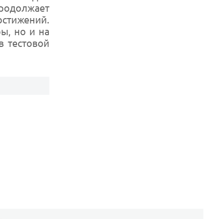
продолжает
остижений.
ы, но и на
в тестовой