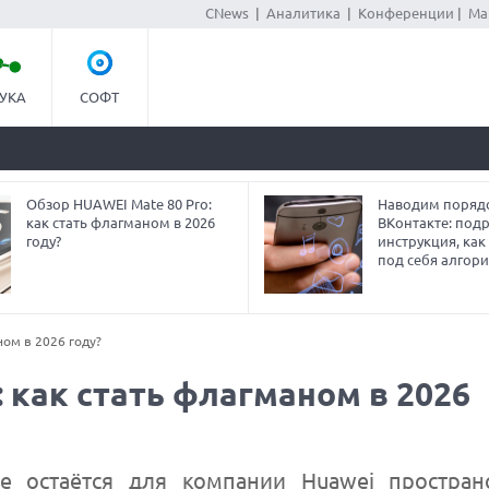
CNews
|
Аналитика
|
Конференции
|
Ма
УКА
СОФТ
Обзор HUAWEI Mate 80 Pro:
Наводим порядо
как стать флагманом в 2026
ВКонтакте: под
году?
инструкция, как
под себя алгор
ном в 2026 году?
 как стать флагманом в 2026
e остаётся для компании Huawei простран