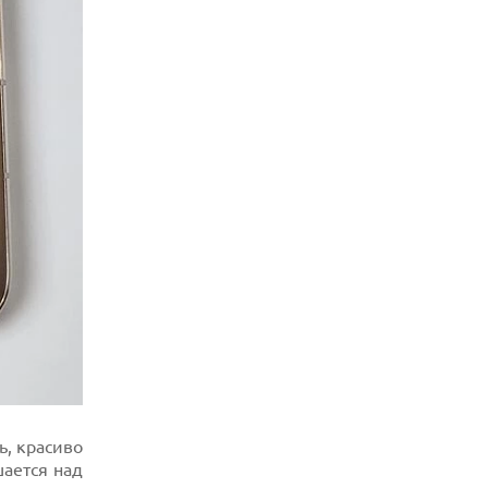
С ОГРОМНОЙ БАТАРЕЕЙ И
ВСТРОЕННЫМ ВЕНТИЛЯТОРОМ
07.08.2026
ГЛОБАЛЬНЫЙ СПАД РЫНКА
ПЛАНШЕТОВ В 2026 ГОДУ И
НЕОЖИДАННЫЙ РОСТ LENOVO
07.08.2026
УТОЧНЕНЫ РАЗМЕРЫ ЭКРАНОВ
ЮБИЛЕЙНЫХ СМАРТФОНОВ APPLE
IPHONE 20
07.08.2026
XENIUM ВЫПУСТИЛА КНОПОЧНЫЕ
СМАРТФОНЫ С ПОДДЕРЖКОЙ СЕТЕЙ 4G
И ТЕХНОЛОГИЕЙ VOLTE
07.08.2026
ПРЕДСТАВЛЕНЫ НАУШНИКИ JBL С
СЕНСОРНЫМ ЭКРАНОМ НА КЕЙСЕ ДЛЯ
УПРАВЛЕНИЯ МУЗЫКОЙ
07.08.2026
GOOGLE ПЕРЕИМЕНОВЫВАЕТ
ь, красиво
ФУНКЦИЮ ПОДСВЕТКИ КАМЕРЫ В
шается над
СМАРТФОНАХ PIXEL 11 PRO