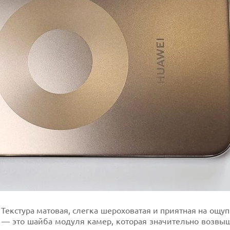
Текстура матовая, слегка шероховатая и приятная на ощуп
т — это шайба модуля камер, которая значительно возвы