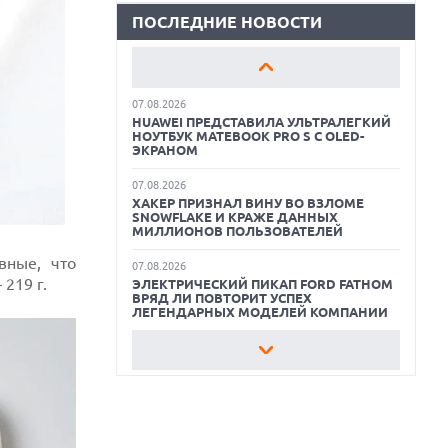
ПОСЛЕДНИЕ НОВОСТИ
07.08.2026
КАК БЕЗОПАСНО КУПИТЬ Б/У
GOOGLE ПЕРЕИМЕНОВЫВАЕТ
СМАРТФОН
ФУНКЦИЮ ПОДСВЕТКИ КАМЕРЫ В
СМАРТФОНАХ PIXEL 11 PRO
ОБЗОР ПЫЛЕСОСА DREAME Z40
07.08.2026
AQUACYCLE PRO
HUAWEI ПРЕДСТАВИЛА УЛЬТРАЛЕГКИЙ
НОУТБУК MATEBOOK PRO S С OLED-
ЛУЧШИЕ ВИДЕОРЕГИСТРАТОРЫ В 2026
ЭКРАНОМ
ГОДУ
07.08.2026
ХАКЕР ПРИЗНАЛ ВИНУ ВО ВЗЛОМЕ
КАК БЕЗОПАСНО КУПИТЬ Б/У
SNOWFLAKE И КРАЖЕ ДАННЫХ
СМАРТФОН
МИЛЛИОНОВ ПОЛЬЗОВАТЕЛЕЙ
ОБЗОР ПЫЛЕСОСА DREAME Z40
вные, что
07.08.2026
AQUACYCLE PRO
219 г.
ЭЛЕКТРИЧЕСКИЙ ПИКАП FORD FATHOM
ВРЯД ЛИ ПОВТОРИТ УСПЕХ
ЛЕГЕНДАРНЫХ МОДЕЛЕЙ КОМПАНИИ
07.08.2026
OPENAI УБРАЛА ОГРАНИЧЕНИЯ НА
ТЕКСТОВЫЕ ЧАТЫ ДЛЯ ВСЕХ
ПОЛЬЗОВАТЕЛЕЙ CHATGPT
07.08.2026
HONOR ПРЕДСТАВИТ ФЛАГМАНЫ WIN 2