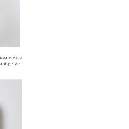
ломляется
иобретает