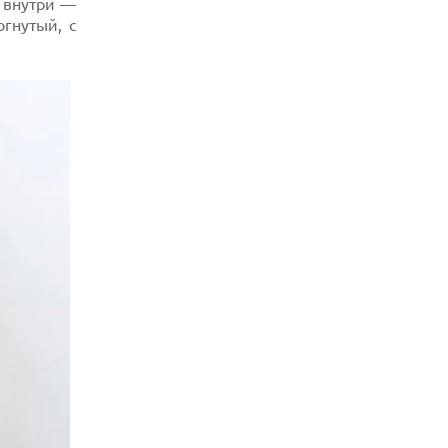
 внутри —
07.08.2026
гнутый, с
HUAWEI ПРЕДСТАВИЛА УЛЬТРАЛЕГКИЙ
НОУТБУК MATEBOOK PRO S С OLED-
ЭКРАНОМ
07.08.2026
ХАКЕР ПРИЗНАЛ ВИНУ ВО ВЗЛОМЕ
SNOWFLAKE И КРАЖЕ ДАННЫХ
МИЛЛИОНОВ ПОЛЬЗОВАТЕЛЕЙ
07.08.2026
ЭЛЕКТРИЧЕСКИЙ ПИКАП FORD FATHOM
ВРЯД ЛИ ПОВТОРИТ УСПЕХ
ЛЕГЕНДАРНЫХ МОДЕЛЕЙ КОМПАНИИ