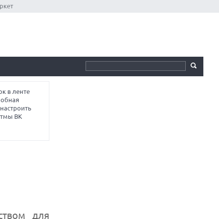
ркет
к в ленте
робная
 настроить
итмы ВК
ством для