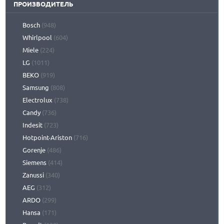
ПРОИЗВОДИТЕЛЬ
Bosch
(948)
Whirlpool
(604)
Miele
(224)
LG
(1011)
BEKO
(919)
Samsung
(808)
Electrolux
(738)
Candy
(736)
Indesit
(723)
Hotpoint-Ariston
(716)
Gorenje
(486)
Siemens
(414)
Zanussi
(340)
AEG
(312)
ARDO
(299)
Hansa
(171)