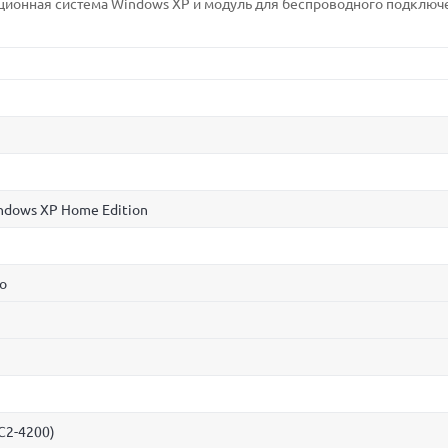
ционная система Windows XP и модуль для беспроводного подключ
ndows XP Home Edition
uo
C2-4200)