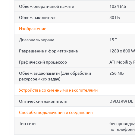
Объем оперативной памяти
1024 МБ
Объем накопителя
80 ГБ
Изображение
Диагональ экрана
15 "
Разрешение и формат экрана
1280 x 800 
Графический процессор
ATI Mobility
Объем видеопамяти (для обработки
256 МБ
ресурсоемких задач)
Устройства со сменными накопителями
Оптический накопитель
DVD±RW DL
Способы подключения и соединения
Тип сети
беспроводна
по телефонн