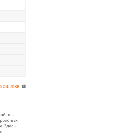
Б ОШИБКЕ
ройств с
тройствах
е. Здесь
х