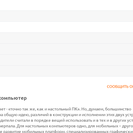
СООБЩИТЬ О
 компьютер
ет - «точно так же, как и настольный ПК». Но, думаем, большинство
на общую идею, различий в конструкции и исполнении этих двух уст
ители считали в порядке вещей использовать и в тех и в других ус
черпала. Для настольных компьютеров одно, для мобильных – друго
е развитие мобильных платформ, специализированных графически