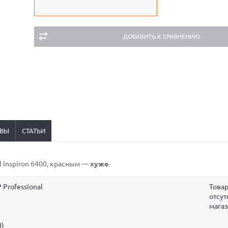
ДОБАВИТЬ К СРАВНЕНИЮ
ВЫ
СТАТЬИ
ll Inspiron 6400,
красным
—
хуже
.
 Professional
Това
отсут
мага
0)