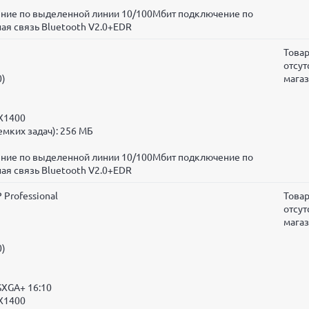
чение по выделенной линии 10/100Мбит подключение по
ая связь Bluetooth V2.0+EDR
Това
отсут
0)
мага
 X1400
мких задач):
256 МБ
чение по выделенной линии 10/100Мбит подключение по
ая связь Bluetooth V2.0+EDR
 Professional
Това
отсут
мага
0)
SXGA+ 16:10
 X1400