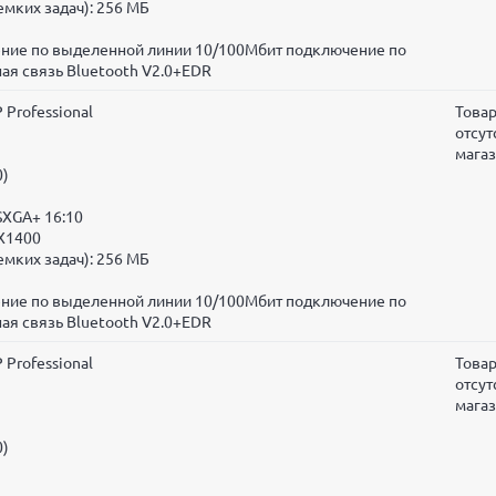
мких задач):
256 МБ
чение по выделенной линии 10/100Мбит подключение по
ая связь Bluetooth V2.0+EDR
 Professional
Това
отсут
мага
0)
SXGA+ 16:10
 X1400
мких задач):
256 МБ
чение по выделенной линии 10/100Мбит подключение по
ая связь Bluetooth V2.0+EDR
 Professional
Това
отсут
мага
0)