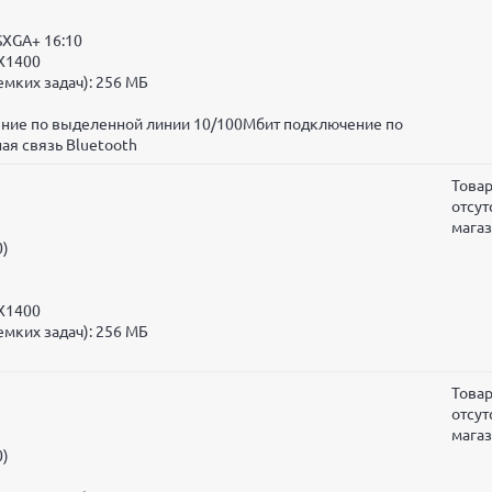
SXGA+ 16:10
 X1400
мких задач):
256 МБ
чение по выделенной линии 10/100Мбит подключение по
ая связь Bluetooth
Това
отсут
мага
0)
 X1400
мких задач):
256 МБ
Това
отсут
мага
0)