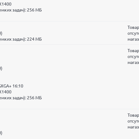
 X1400
мких задач):
256 МБ
Това
0)
отсут
мких задач):
224 МБ
мага
Това
отсут
мага
0)
SXGA+ 16:10
 X1400
мких задач):
256 МБ
Това
отсут
мага
0)