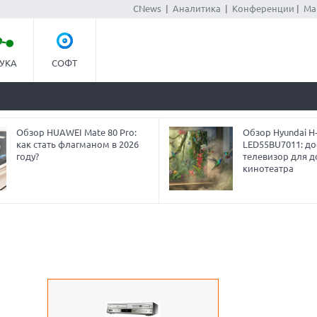
CNews
|
Аналитика
|
Конференции
|
Ма
УКА
СОФТ
Обзор HUAWEI Mate 80 Pro:
Обзор Hyundai H
как стать флагманом в 2026
LED55BU7011: до
году?
телевизор для 
кинотеатра