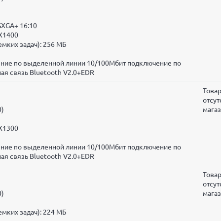
SXGA+ 16:10
 X1400
мких задач):
256 МБ
чение по выделенной линии 10/100Мбит подключение по
ая связь Bluetooth V2.0+EDR
Това
отсут
0)
мага
 X1300
чение по выделенной линии 10/100Мбит подключение по
ая связь Bluetooth V2.0+EDR
Това
отсут
0)
мага
мких задач):
224 МБ