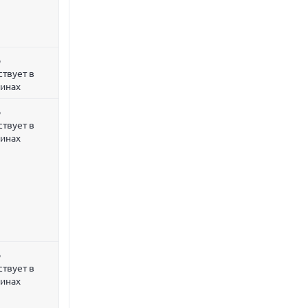
р
ствует в
зинах
р
ствует в
зинах
р
ствует в
зинах