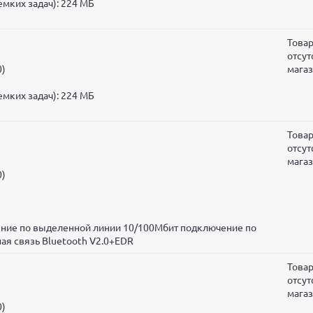
мких задач):
224 МБ
Това
отсут
0)
мага
мких задач):
224 МБ
Това
отсут
мага
0)
чение по выделенной линии 10/100Мбит подключение по
ая связь Bluetooth V2.0+EDR
Това
отсут
мага
0)