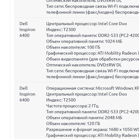
Оптический накопитель: DVD±RW DL
Тип сети: беспроводная связь Wi-Fi подклю
телефонной линии (факс/модем) беспроводн
Dell
Центральный процессор: Intel Core Duo
Inspiron
Индекс: T2300
6400
Тип оперативной памяти: DDR2-533 (PC2-420
Объем оперативной памяти:
1024 МБ
Объем накопителя:
100 ГБ
Графический процессор: ATI Mobility Radeon
Объем видеопамяти (для обработки ресурсое
Оптический накопитель: DVD±RW DL
Тип сети: беспроводная связь Wi-Fi подклю
телефонной линии (факс/модем) беспроводн
Dell
Операционная система: Microsoft Windows XP
Inspiron
Центральный процессор: Intel Core Duo
6400
Индекс: T2500
Частота процессора:
2 ГГц
Тип оперативной памяти: DDR2-533 (PC2-420
Объем оперативной памяти:
2048 МБ
Объем накопителя:
120 ГБ
Разрешение и формат экрана: 1680 x 1050 W
Графический процессор: ATI Mobility Radeon