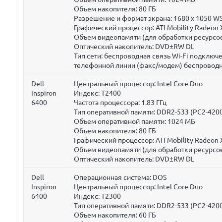
Объем накопителя:
80 ГБ
Разрешение и формат экрана: 1680 x 1050 W
Графический процессор: ATI Mobility Radeon
Объем видеопамяти (для обработки ресурсое
Оптический накопитель: DVD±RW DL
Тип сети: беспроводная связь Wi-Fi подклю
телефонной линии (факс/модем) беспроводн
Dell
Центральный процессор: Intel Core Duo
Inspiron
Индекс: T2400
6400
Частота процессора:
1.83 ГГц
Тип оперативной памяти: DDR2-533 (PC2-420
Объем оперативной памяти:
1024 МБ
Объем накопителя:
80 ГБ
Графический процессор: ATI Mobility Radeon
Объем видеопамяти (для обработки ресурсое
Оптический накопитель: DVD±RW DL
Dell
Операционная система: DOS
Inspiron
Центральный процессор: Intel Core Duo
6400
Индекс: T2300
Тип оперативной памяти: DDR2-533 (PC2-420
Объем накопителя:
60 ГБ