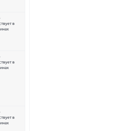
р
ствует в
зинах
р
ствует в
зинах
р
ствует в
зинах