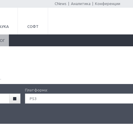
CNews
|
Аналитика
|
Конференции
АУКА
СОФТ
ЛОГ
.
Платформа:
PS3