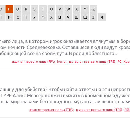
O
P
Q
R
S
T
U
V
W
X
Y
Z
П
Р
С
Т
У
Ф
Х
Ц
Ч
Ш
Щ
Э
Я
етьего лица, в котором игрок оказывается втянутым в бор
ом нечисти Средневековье. Оставшиеся люди ведут кро
бощающей все на своем пути. В роли доблестного...
экшн от первого лица (FPA)
horror
шутер от третьего лица (TPS)
PC
Xbo
машину для убийства? Чтобы найти ответы на эти непрос
OTYPE Алекс Мерсер должен выжить в кромешном аду же
ь на мир глазами беспощадного мутанта, лишенного памят
экшн от третьего лица (TPA)
шутер от третьего лица (TPS)
PS3