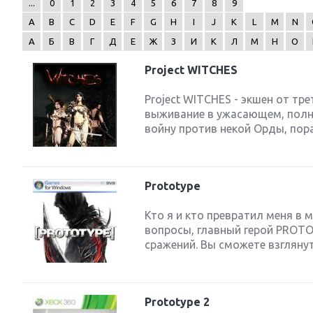
...
0
1
2
3
4
5
6
7
8
9
A
B
C
D
E
F
G
H
I
J
K
L
M
N
А
Б
В
Г
Д
Е
Ж
З
И
К
Л
М
Н
О
Project WITCHES
Next
Project WITCHES - экшен от тр
выживание в ужасающем, полн
войну против некой Орды, пора
Prototype
Кто я и кто превратил меня в 
вопросы, главный герой PROT
сражений. Вы сможете взглянут
Prototype 2