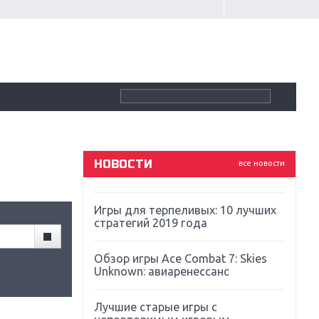
Крупнейшие релизы мая: Nintendo,
Microsoft и Sony
Новинки для Nintendo Switch:
Labo, South Park и ремастер Dark
Souls
God Of War: тотальный
перезапуск серии
НОВОСТИ
все новости
Far Cry 5: хвалить нельзя ругать
Игры для терпеливых: 10 лучших
стратегий 2019 года
Обзор игры Ace Combat 7: Skies
Unknown: авиаренессанс
Лучшие старые игры с