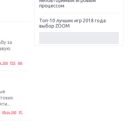
неповторимым игровым
процессом
Топ-10 лучших игр 2018 года:
выбор ZOOM
Обзор Red Dead Redemption 2:
ьбу за
действительно игра года?
вавую
Первый в России обзор игры
x 360
PS3
Wii
Starlink: Battle For Atlas
Обзор игры Forza Horizon 4:
вершина эволюции
тые
стоких
Две важных новинки для
и...
консолей: Spider-Man и Divinity
Original Sin 2
Xbox 360
PC
Три крупных релиза для
гибридной консоли Switch