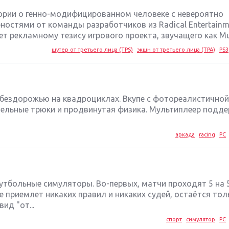
тории о генно-модифицированном человеке с невероятно
остями от команды разработчиков из Radical Entertainm
т рекламному тезису игрового проекта, звучащего как Mur
шутер от третьего лица (TPS)
экшн от третьего лица (TPA)
PS3
бездорожью на квадроциклах. Вкупе с фотореалистичной
ельные трюки и продвинутая физика. Мультиплеер подд
аркада
racing
PC
футбольные симуляторы. Во-первых, матчи проходят 5 на 5,
е приемлет никаких правил и никаких судей, остаётся тол
ид "от...
спорт
симулятор
PC