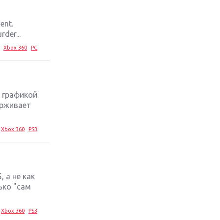
Обзор игры The Crew 2: покорение
ent.
Америки
der...
Xbox 360
PC
Важнейшие анонсы E3 2018
Крупнейшие релизы мая: Nintendo,
Microsoft и Sony
 графикой
ерживает
Новинки для Nintendo Switch:
Labo, South Park и ремастер Dark
Xbox 360
PS3
Souls
God Of War: тотальный
перезапуск серии
 а не как
ько "сам
Far Cry 5: хвалить нельзя ругать
Xbox 360
PS3
Игры для терпеливых: 10 лучших