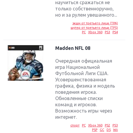
научиться сражаться не
только собственноручно,
но и за рулем увешанного...
экшн от третьего лица (TPA)
шутер от третьего лица (TPS)
PC
Xbox 360
PS3
PS4
Madden NFL 08
Очередная официальная
игра Национальной
Футбольной Лиги США.
Усовершенствованная
графика, физика и модель
поведения игрока.
Обновленные списки
команд и игроков.
Возможность игры через
интернет.
спорт
PC
Xbox 360
PS2
PS3
PSP
GC
DS
Wii