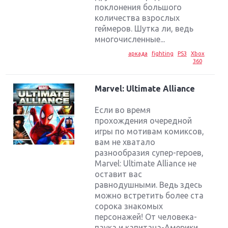
поклонения большого
количества взрослых
геймеров. Шутка ли, ведь
многочисленные...
аркада
fighting
PS3
Xbox
360
Marvel: Ultimate Alliance
Если во время
прохождения очередной
игры по мотивам комиксов,
вам не хватало
разнообразия супер-героев,
Marvel: Ultimate Alliance не
оставит вас
равнодушными. Ведь здесь
можно встретить более ста
сорока знакомых
персонажей! От человека-
паука и капитана-Америки...