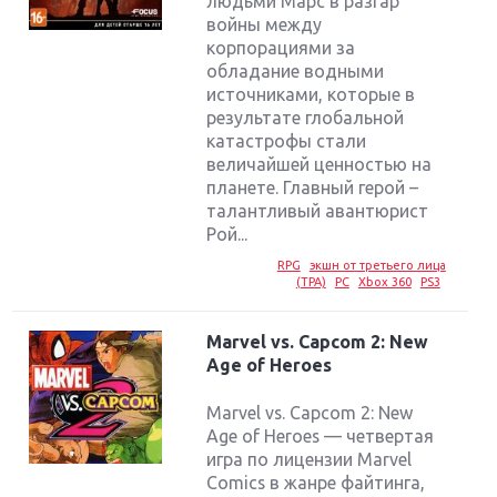
людьми Марс в разгар
войны между
корпорациями за
обладание водными
источниками, которые в
результате глобальной
катастрофы стали
величайшей ценностью на
планете. Главный герой –
талантливый авантюрист
Рой...
RPG
экшн от третьего лица
(TPA)
PC
Xbox 360
PS3
Marvel vs. Capcom 2: New
Age of Heroes
Marvel vs. Capcom 2: New
Age of Heroes — четвертая
игра по лицензии Marvel
Comics в жанре файтинга,