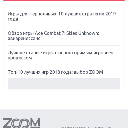
Игры для терпеливых: 10 лучших стратегий 2019
года
Обзор игры Ace Combat 7: Skies Unknown:
авиаренессанс
Лучшие старые игры с неповторимым игровым
процессом
Топ-10 лучших игр 2018 года: выбор ZOOM
Обзор Red Dead Redemption 2: действительно
игра года?
Первый в России обзор игры Starlink: Battle For
Atlas
Обзор игры Forza Horizon 4: вершина эволюции
Все права защищены ©1995 – 2026