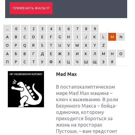
...
0
1
2
3
4
5
6
7
8
9
A
B
C
D
E
F
G
H
I
J
K
L
M
N
O
P
Q
R
S
T
U
V
W
X
Y
Z
А
Б
В
Г
Д
Е
Ж
З
И
К
Л
М
Н
О
П
Р
С
Т
У
Ф
Х
Ц
Ч
Ш
Щ
Э
Я
Mad Max
В постапокалиптическом
мире Mad Max машина –
ключ к выживанию. В роли
Безумного Макса – бойца-
одиночки, которому
приходится бороться за
жизнь на просторах
Пустоши, – вам предстоит