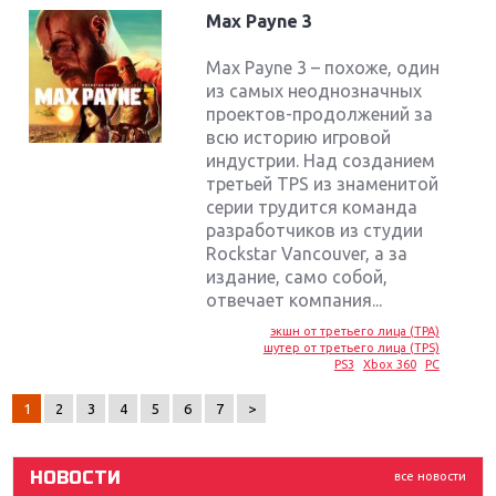
Max Payne 3
Max Payne 3 – похоже, один
из самых неоднозначных
проектов-продолжений за
всю историю игровой
индустрии. Над созданием
третьей TPS из знаменитой
серии трудится команда
разработчиков из студии
Rockstar Vancouver, а за
издание, само собой,
Крупнейшие релизы мая: Nintendo, Microsoft и
отвечает компания...
Sony
экшн от третьего лица (TPA)
шутер от третьего лица (TPS)
Новинки для Nintendo Switch: Labo, South Park и
PS3
Xbox 360
PC
ремастер Dark Souls
1
2
3
4
5
6
7
>
God Of War: тотальный перезапуск серии
НОВОСТИ
все новости
Far Cry 5: хвалить нельзя ругать