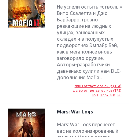
Не успели остыть «стволы»
Вито Скалетта и Джо
Барбарро, грозно
рявкающие на людных
улицах, занюханных
складах и в полупустых
подворотнях Эмпайр Бэй,
как в мегаполисе вновь
заговорило оружие.
Авторы-разработчики
давненько сулили нам DLC-
дополнение Mafia...
экшн от третьего лица (TPA)
шутер от третьего лица (TPS)
PS3
Xbox 360
PC
Mars: War Logs
Mars: War Logs перенесет
вас на колонизированный