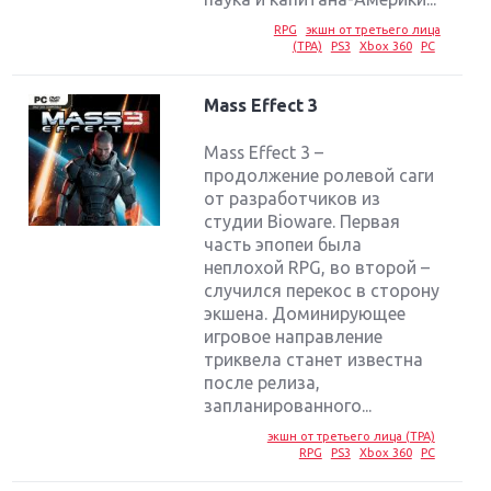
RPG
экшн от третьего лица
(TPA)
PS3
Xbox 360
PC
Mass Effect 3
Mass Effect 3 –
продолжение ролевой саги
от разработчиков из
студии Bioware. Первая
часть эпопеи была
неплохой RPG, во второй –
случился перекос в сторону
экшена. Доминирующее
игровое направление
триквела станет известна
после релиза,
запланированного...
экшн от третьего лица (TPA)
RPG
PS3
Xbox 360
PC