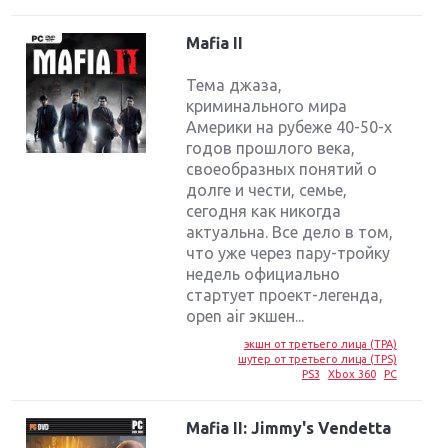
Mafia II
Тема джаза,
криминального мира
Америки на рубеже 40-50-х
годов прошлого века,
своеобразных понятий о
долге и чести, семье,
сегодня как никогда
актуальна. Все дело в том,
что уже через пару-тройку
недель официально
стартует проект-легенда,
open air экшен...
экшн от третьего лица (TPA)
шутер от третьего лица (TPS)
PS3
Xbox 360
PC
Mafia II: Jimmy's Vendetta