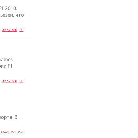
1 2010.
Обзор игры The Crew 2: покорение
ьезен, что
Америки
Xbox 360
PC
Важнейшие анонсы E3 2018
Крупнейшие релизы мая: Nintendo,
Microsoft и Sony
Games
рии F1
Новинки для Nintendo Switch:
Labo, South Park и ремастер Dark
Xbox 360
PC
Souls
God Of War: тотальный
перезапуск серии
орта. В
Far Cry 5: хвалить нельзя ругать
Xbox 360
PS3
Игры для терпеливых: 10 лучших