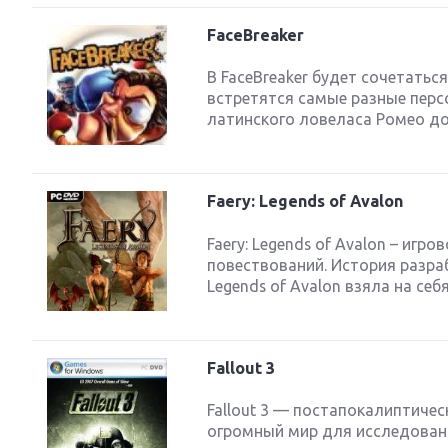
FaceBreaker
В FaceBreaker будет сочетатьс
встретятся самые разные перс
латинского ловеласа Ромео до
Faery: Legends of Avalon
Faery: Legends of Avalon – иг
повествований. История разра
Legends of Avalon взяла на себя
Fallout 3
Fallout 3 — постапокалиптиче
огромный мир для исследовани