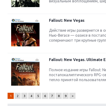
визуальным воплощением, шир
Fallout: New Vegas
Действие игры развернется в 
Нью-Вегасе — оазисе в постап
соперничают три крупные групп
Fallout: New Vegas. Ultimate E
Полное издание игры Fallout: 
постапокалиптического RPG-се
тепло принятой пользователями
1
2
3
4
5
6
7
8
9
>