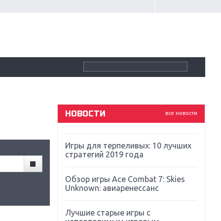
Крупнейшие релизы мая: Nintendo,
Microsoft и Sony
Новинки для Nintendo Switch:
Labo, South Park и ремастер Dark
Souls
God Of War: тотальный
перезапуск серии
НОВОСТИ
все новости
Far Cry 5: хвалить нельзя ругать
Игры для терпеливых: 10 лучших
стратегий 2019 года
Обзор игры Ace Combat 7: Skies
Unknown: авиаренессанс
Лучшие старые игры с