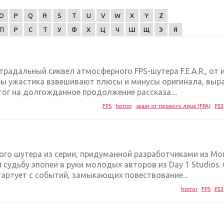
O
P
Q
R
S
T
U
V
W
X
Y
Z
П
Р
С
Т
У
Ф
Х
Ц
Ч
Ш
Щ
Э
Я
огострадальный сиквел атмосферного FPS-шутера F.E.A.R., от
оры ужастика взвешивают плюсы и минусы оригинала, вы
ог на долгожданное продолжение рассказа....
FPS
horror
экшн от первого лица (FPA)
PS3
итого шутера из серии, придуманной разработчиками из Mon
 судьбу эпопеи в руки молодых авторов из Day 1 Studios. 
тартует с событий, замыкающих повествование...
horror
FPS
PS3