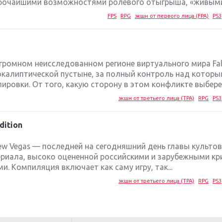
очайшими возможностями ролевого отыгрыша, «живыми»
FPS
RPG
экшн от первого лица (FPA)
PS3
огромном неисследованном регионе виртуального мира Fal
окалиптической пустыне, за полный контроль над котор
ировки. От того, какую сторону в этом конфликте выберет
экшн от третьего лица (TPA)
RPG
PS3
dition
New Vegas — последней на сегодняшний день главы культо
риала, высоко оцененной российскими и зарубежными кр
. Компиляция включает как саму игру, так...
экшн от третьего лица (TPA)
RPG
PS3