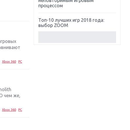
неповторимым игровым
процессом
Топ-10 лучших игр 2018 года:
выбор ZOOM
Обзор Red Dead Redemption 2:
 игровых
действительно игра года?
равнивают
Первый в России обзор игры
Xbox 360
PC
Starlink: Battle For Atlas
Обзор игры Forza Horizon 4:
вершина эволюции
olith
О чем же,
Две важных новинки для
консолей: Spider-Man и Divinity
Original Sin 2
Xbox 360
PC
Три крупных релиза для
гибридной консоли Switch