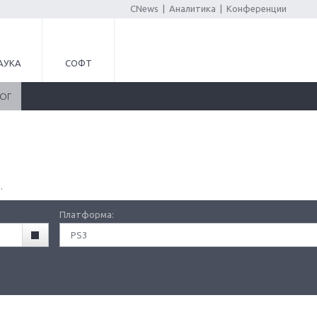
CNews
|
Аналитика
|
Конференции
АУКА
СОФТ
ЛОГ
.
Платформа:
PS3