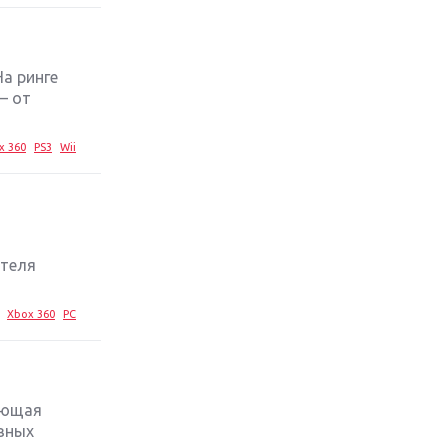
стратегий 2019 года
Обзор игры Ace Combat 7: Skies
Unknown: авиаренессанс
На ринге
— от
Лучшие старые игры с
неповторимым игровым
x 360
PS3
Wii
процессом
Топ-10 лучших игр 2018 года:
выбор ZOOM
ателя
Xbox 360
PC
яющая
вных