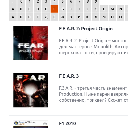
...
0
1
2
3
4
5
6
7
8
9
A
B
C
D
E
F
G
H
I
J
K
L
M
N
А
Б
В
Г
Д
Е
Ж
З
И
К
Л
М
Н
О
F.E.A.R. 2: Project Origin
Next
F.E.A.R. 2: Project Origin – мн
дел мастеров - Monolith. Авт
шероховатости, проецируют ит
F.E.A.R. 3
F.3.A.R. - третья часть знамен
Production. Ныне парни вверили
собственно, триквел? Сюжет с
F1 2010