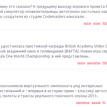
 чему это сказано? К грядущему выходу игрового проекта F
ый симулятор «повелительницы автогонок» настолько сер
о создатели из студии Codemasters изыскали...
racing
спорт
PS3
 удостоилась престижной награды British Academy Video 
й академией кино и телевидения (BAFTA). Новая игра се
la One World Championship: в ней представлены...
racing
симулятор
PS3
поклонников виртуального чемпионата ряд интересных
ствований и – впервые в истории серии – классику автосп
 пилоты и трассы реального гоночного сезона 2013...
симулятор
аркада
PC