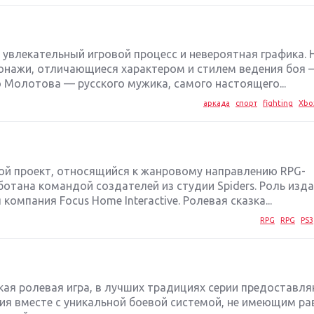
я увлекательный игровой процесс и невероятная графика. 
онажи, отличающиеся характером и стилем ведения боя 
 Молотова — русского мужика, самого настоящего...
аркада
спорт
fighting
Xbo
ровой проект, относящийся к жанровому направлению RPG-
ботана командой создателей из студии Spiders. Роль изд
 компания Focus Home Interactive. Ролевая сказка...
RPG
RPG
PS3
ская ролевая игра, в лучших традициях серии предоставл
я вместе с уникальной боевой системой, не имеющим ра