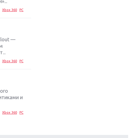
...
Xbox 360
PC
lout —
ым
...
Xbox 360
PC
вого
итиками и
Xbox 360
PC