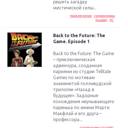
решить загадку
мистической силы...
приключения
головоломка
(puzzle)
PC
Back to the Future: The
Game. Episode 1
Back to the Future: The Game
– приключенческая
адвенчура, созданная
парнями из студии Telltale
Games по мотивам
знаменитой голливудской
трилогии «Назад в
будущее». Задорные
похождения неунывающего
паренька по имени Марти
Макфлай и его друга –
профессора...
головоломка (puzzle)