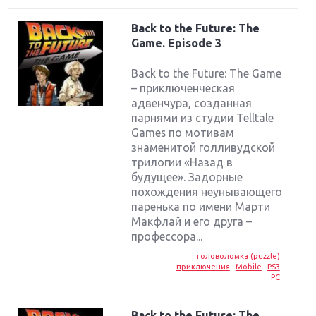
Back to the Future: The
Game. Episode 3
Back to the Future: The Game
– приключенческая
адвенчура, созданная
парнями из студии Telltale
Games по мотивам
знаменитой голливудской
трилогии «Назад в
будущее». Задорные
похождения неунывающего
паренька по имени Марти
Макфлай и его друга –
профессора...
головоломка (puzzle)
приключения
Mobile
PS3
PC
Back to the Future: The