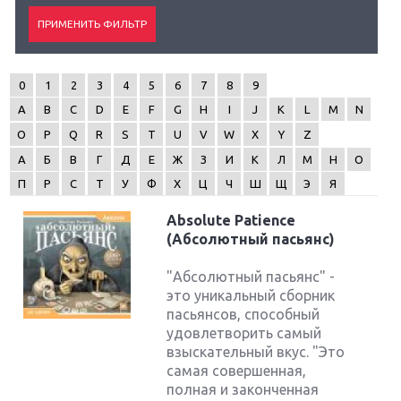
0
1
2
3
4
5
6
7
8
9
A
B
C
D
E
F
G
H
I
J
K
L
M
N
O
P
Q
R
S
T
U
V
W
X
Y
Z
А
Б
В
Г
Д
Е
Ж
З
И
К
Л
М
Н
О
П
Р
С
Т
У
Ф
Х
Ц
Ч
Ш
Щ
Э
Я
Absolute Patience
(Абсолютный пасьянс)
"Абсолютный пасьянс" -
это уникальный сборник
пасьянсов, способный
удовлетворить самый
взыскательный вкус. "Это
самая совершенная,
полная и законченная