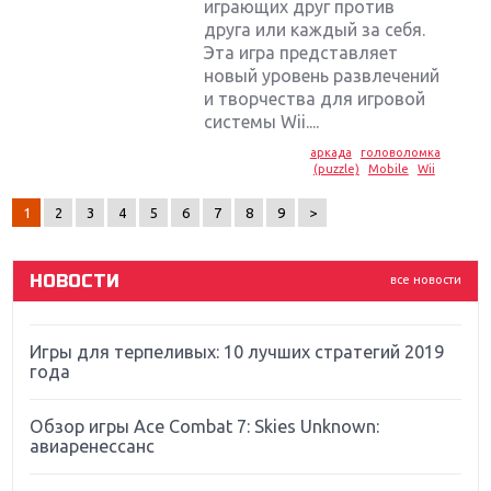
играющих друг против
друга или каждый за себя.
Эта игра представляет
новый уровень развлечений
Крупнейшие релизы мая: Nintendo, Microsoft и
и творчества для игровой
Sony
системы Wii....
аркада
головоломка
Новинки для Nintendo Switch: Labo, South Park и
(puzzle)
Mobile
Wii
ремастер Dark Souls
1
2
3
4
5
6
7
8
9
>
God Of War: тотальный перезапуск серии
НОВОСТИ
все новости
Far Cry 5: хвалить нельзя ругать
Игры для терпеливых: 10 лучших стратегий 2019
года
Обзор игры Ace Combat 7: Skies Unknown:
авиаренессанс