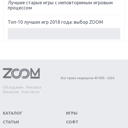
Лучшие старые игры с неповторимым игровым
процессом
Топ-10 лучших игр 2018 года: выбор ZOOM
Обзор Red Dead Redemption 2: действительно
игра года?
Первый в России обзор игры Starlink: Battle For
Atlas
Обзор игры Forza Horizon 4: вершина эволюции
Все права защищены ©1995 – 2026
Об издании
Реклама
Две важных новинки для консолей: Spider-Man и
Вакансии
Контакты
Divinity Original Sin 2
Три крупных релиза для гибридной консоли
КАТАЛОГ
ИГРЫ
Switch
СТАТЬИ
СОФТ