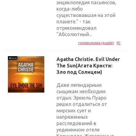
энциклопедия пасьянсов,
когда-либо
существовавшая на этой
планете." - так
отрекомендовал
"Абсолютный...
головоломка (puzzle)
PC
Agatha Christie. Evil Under
The Sun(Агата Кристи:
Зло под Солнцем)
Даже легендарным
сыщикам необходим
отдых. Эркюль Пуаро
решил отдалиться от
мирских сует и
напряженных
расследований в
уединенном отеле
Корнуолла. Живописные