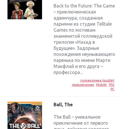
Back to the Future: The Game
– приключенческая
адвенчура, созданная
парнями из студии Telltale
Games по мотивам
знаменитой голливудской
трилогии «Назад в
будущее». Задорные
похождения неунывающего
паренька по имени Марти
Макфлай и его друга –
профессора...
головоломка (puzzle)
приключения
Mobile
PS3
PC
Ball, The
The Ball – уникальное
приключение от первого
лица, действие которого