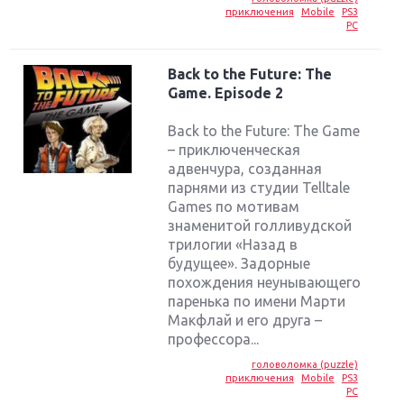
приключения
Mobile
PS3
PC
Back to the Future: The
Game. Episode 2
Back to the Future: The Game
– приключенческая
адвенчура, созданная
парнями из студии Telltale
Games по мотивам
знаменитой голливудской
трилогии «Назад в
будущее». Задорные
похождения неунывающего
паренька по имени Марти
Макфлай и его друга –
профессора...
головоломка (puzzle)
приключения
Mobile
PS3
PC