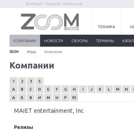
Выбирай : Покупай : Используй
ТЕХНИКА
Н
КОМПАНИИ
НОВОСТИ
ОБЗОРЫ
ТЕРМИНЫ
КАТА
Игры
Компании
Компании
1
2
3
5
A
B
C
D
E
F
G
H
I
J
K
L
M
N
А
Б
В
И
М
Н
Р
Ю
MAIET entertainment, Inc
Релизы