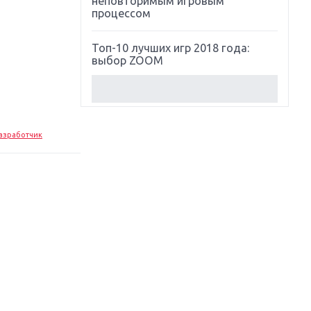
неповторимым игровым
процессом
Топ-10 лучших игр 2018 года:
выбор ZOOM
Обзор Red Dead Redemption 2:
действительно игра года?
азработчик
Первый в России обзор игры
Starlink: Battle For Atlas
Обзор игры Forza Horizon 4:
вершина эволюции
Две важных новинки для
консолей: Spider-Man и Divinity
Original Sin 2
Три крупных релиза для
гибридной консоли Switch