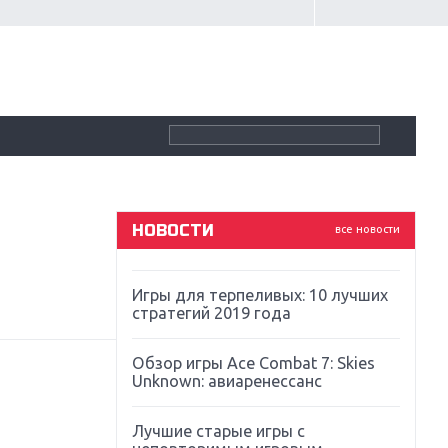
Крупнейшие релизы мая: Nintendo,
Microsoft и Sony
Новинки для Nintendo Switch:
Labo, South Park и ремастер Dark
Souls
God Of War: тотальный
перезапуск серии
НОВОСТИ
все новости
Far Cry 5: хвалить нельзя ругать
Игры для терпеливых: 10 лучших
стратегий 2019 года
Обзор игры Ace Combat 7: Skies
Unknown: авиаренессанс
Лучшие старые игры с