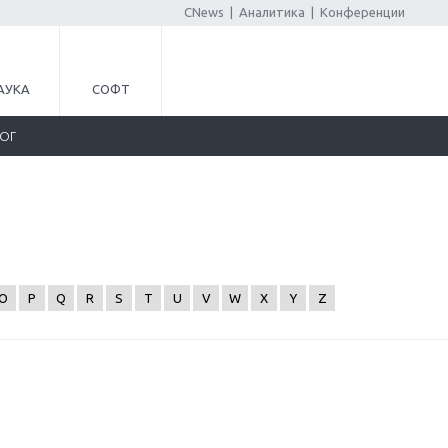
CNews
|
Аналитика
|
Конференции
АУКА
СОФТ
ЛОГ
O
P
Q
R
S
T
U
V
W
X
Y
Z