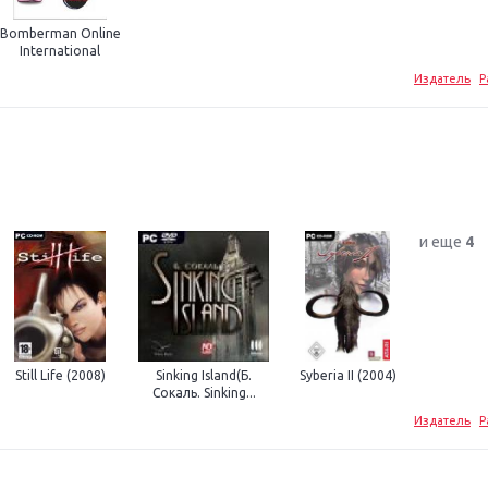
Bomberman Online
International
Издатель
Р
и еще
4
Still Life (2008)
Sinking Island(Б.
Syberia II (2004)
Сокаль. Sinking...
Издатель
Р