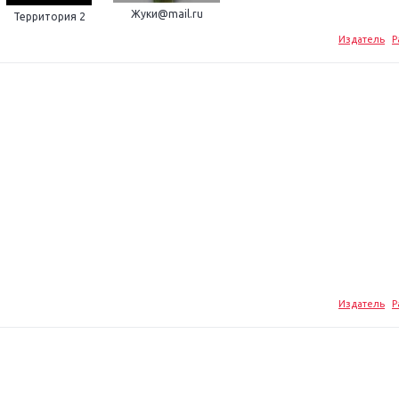
Жуки@mail.ru
Территория 2
Издатель
Р
Издатель
Р