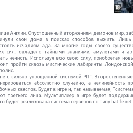
толице Англии. Опустошенный вторжением демонов мир, з
кинули свои дома в поисках способов выжить. Лишь
стоять исчадиям ада. За многие годы своего существ
их сил, овладело тайными знаниями, амулетами и ар
ть нечисть. Используя всю свою силу, приобретая новы
тоит пройти сквозь мистические лабиринты Лондонской
полис.
упе с сильно упрощенной системой РПГ. Второстепенные
генерироваться абсолютно случайно, а нелинейность п
бочных квестов. Будет в игре и, так называемая, "систем
от третьего лица. Мультиплеер в игре будет поддержи
го будет реализована система серверов по типу battle.net.