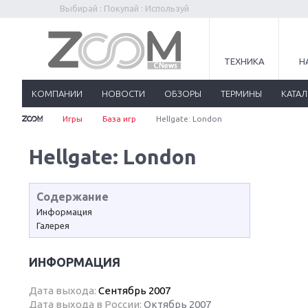
Выбирай : Покупай : Используй
ТЕХНИКА
Н
КОМПАНИИ
НОВОСТИ
ОБЗОРЫ
ТЕРМИНЫ
КАТА
Игры
База игр
Hellgate: London
Hellgate: London
Содержание
Информация
Галерея
ИНФОРМАЦИЯ
Дата выхода:
Сентябрь 2007
Дата выхода в России:
Октябрь 2007