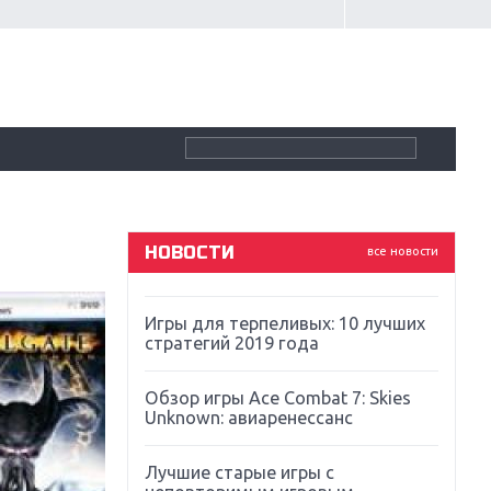
Крупнейшие релизы мая: Nintendo,
Microsoft и Sony
Новинки для Nintendo Switch:
Labo, South Park и ремастер Dark
Souls
God Of War: тотальный
перезапуск серии
НОВОСТИ
все новости
Far Cry 5: хвалить нельзя ругать
Игры для терпеливых: 10 лучших
стратегий 2019 года
Обзор игры Ace Combat 7: Skies
Unknown: авиаренессанс
Лучшие старые игры с