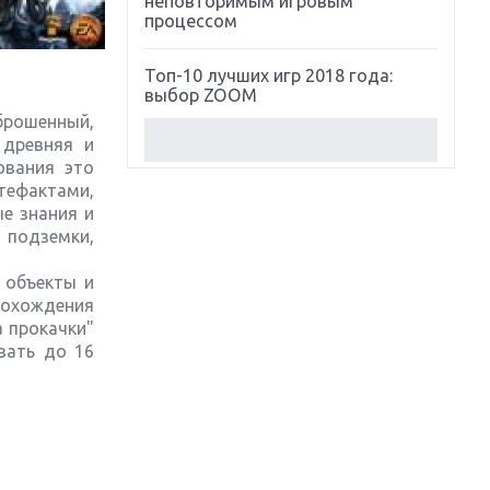
неповторимым игровым
процессом
Топ-10 лучших игр 2018 года:
выбор ZOOM
аброшенный,
 древняя и
Обзор Red Dead Redemption 2:
ования это
действительно игра года?
тефактами,
е знания и
Первый в России обзор игры
 подземки,
Starlink: Battle For Atlas
 объекты и
Обзор игры Forza Horizon 4:
рохождения
вершина эволюции
а прокачки"
вать до 16
Две важных новинки для
консолей: Spider-Man и Divinity
Original Sin 2
Три крупных релиза для
гибридной консоли Switch