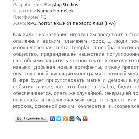
Разработчик:
Flagship Studios
Издатель:
Namco Hometek
Платформа:
PC
Жанр:
RPG
,
horror
,
экшн от первого лица (FPA)
Как видно из названия, играть нам предстоит в с
Next
опаленный адским пламенем город ... люди по
могущественная секта Templar способна противо
общество, предвидевшее нашествие потусторонн
способными защитить членов секты и помочь изгна
навыки, добывая новые артефакты, игроку предс
опустошенный, кишащий монстрами огромный мега
В игре будет присутствовать магия и демоны в к
события в игре, как это было в Diablo, будут 
обеспечивается, опять же случайной, генерацией по
персонажа и переключаемый вид от первого или 
игроков, основной режим "кооператив" и, скорее все
Поделиться…